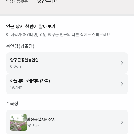
연장가능횟수
영구/무제한
인근 장지 한번에 알아보기
이 자리가 어렵다면,
강원 양구군
인근의 다른 장지도 살펴보세요.
봉안당(납골당)
양구군공설봉안담
0.0
km
하늘내리 보금자리(가족)
19.7
km
수목장
화천공설자연장지
28.5
km