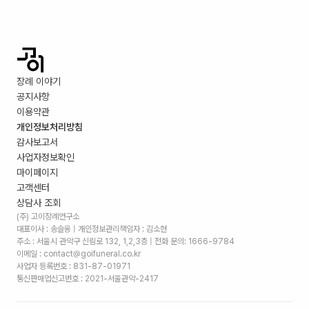
장례 이야기
공지사항
이용약관
개인정보처리방침
감사보고서
사업자정보확인
마이페이지
고객센터
상담사 조회
(주) 고이장례연구소
대표이사 : 송슬옹 | 개인정보관리책임자 : 김소현
주소 :
서울시 관악구 신림로 132, 1,2,3층
| 전화 문의: 1666-9784
이메일 : contact@goifuneral.co.kr
사업자 등록번호 : 831-87-01971
통신판매업신고번호 : 2021-서울관악-2417