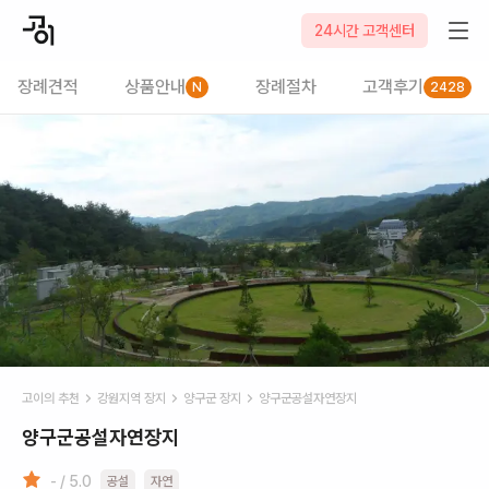
24시간 고객센터
장례견적
상품안내
장례절차
고객후기
N
2428
고이의 추천
강원
지역 장지
양구군
장지
양구군공설자연장지
양구군공설자연장지
- / 5.0
공설
자연