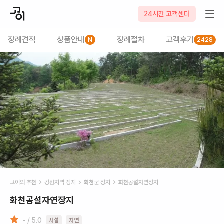
24시간 고객센터
장례견적
상품안내
장례절차
고객후기
N
2428
고이의 추천
강원
지역 장지
화천군
장지
화천공설자연장지
화천공설자연장지
- / 5.0
사설
자연