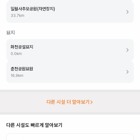
일월사추모공원(자연장지)
33.7
km
묘지
화천공설묘지
0.0
km
춘천공원묘원
16.9
km
다른 시설 더 알아보기
다른 시설도 빠르게 알아보기