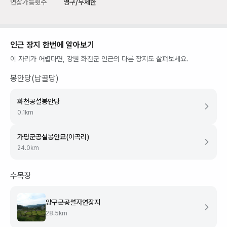
연장가능횟수
영구/무제한
인근 장지 한번에 알아보기
이 자리가 어렵다면,
강원 화천군
인근의 다른 장지도 살펴보세요.
봉안당(납골당)
화천공설봉안당
0.1
km
가평군공설봉안묘(이곡리)
24.0
km
수목장
양구군공설자연장지
28.5
km