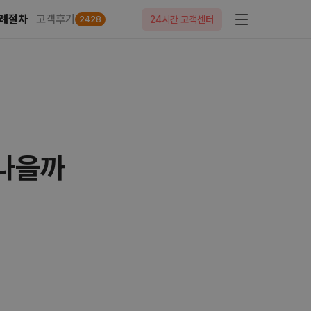
례절차
고객후기
24시간 고객센터
2428
 나을까