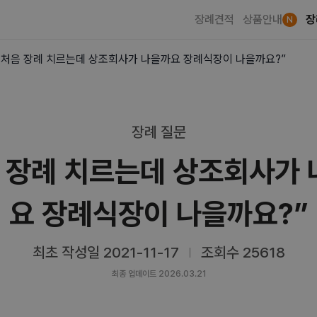
장례견적
상품안내
장
N
“처음 장례 치르는데 상조회사가 나을까요 장례식장이 나을까요?”
장례 질문
 장례 치르는데 상조회사가
요 장례식장이 나을까요?”
최초 작성일 2021-11-17
조회수
25618
최종 업데이트
2026.03.21