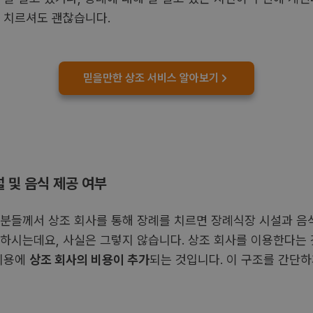
 치르셔도 괜찮습니다.
믿을만한 상조 서비스 알아보기
 및 음식 제공 여부
 분들께서 상조 회사를 통해 장례를 치르면 장례식장 시설과 음
하시는데요, 사실은 그렇지 않습니다. 상조 회사를 이용한다는 
 비용에
상조 회사의 비용이 추가
되는 것입니다. 이 구조를 간단하