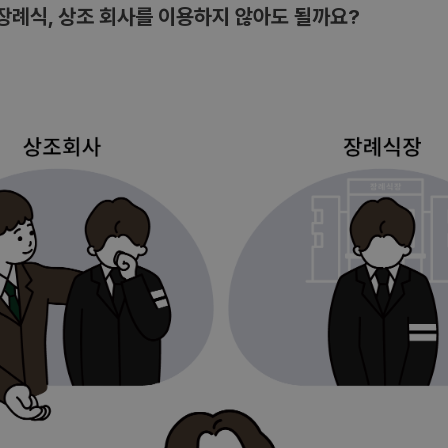
장례식, 상조 회사를 이용하지 않아도 될까요?