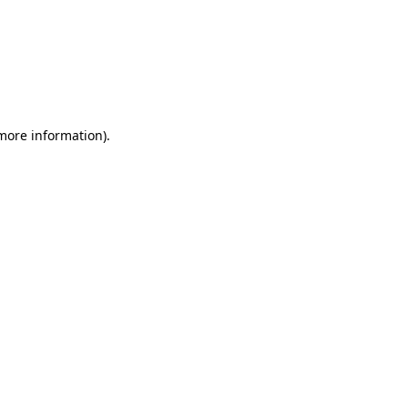
 more information)
.