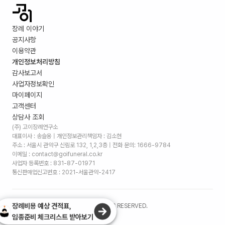
장례 이야기
공지사항
이용약관
개인정보처리방침
감사보고서
사업자정보확인
마이페이지
고객센터
상담사 조회
(주) 고이장례연구소
대표이사 : 송슬옹 | 개인정보관리책임자 : 김소현
주소 :
서울시 관악구 신림로 132, 1,2,3층
| 전화 문의: 1666-9784
이메일 : contact@goifuneral.co.kr
사업자 등록번호 : 831-87-01971
통신판매업신고번호 : 2021-서울관악-2417
장례비용 예상 견적표,
©
2026
. (주)고이장례연구소 ALL RIGHTS RESERVED.
임종준비 체크리스트 받아보기