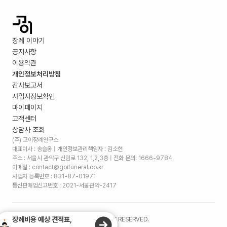
장례 이야기
공지사항
이용약관
개인정보처리방침
감사보고서
사업자정보확인
마이페이지
고객센터
상담사 조회
(주) 고이장례연구소
대표이사 : 송슬옹 | 개인정보관리책임자 : 김소현
주소 :
서울시 관악구 신림로 132, 1,2,3층
| 전화 문의: 1666-9784
이메일 : contact@goifuneral.co.kr
사업자 등록번호 : 831-87-01971
통신판매업신고번호 : 2021-서울관악-2417
장례비용 예상 견적표,
©
2026
. (주)고이장례연구소 ALL RIGHTS RESERVED.