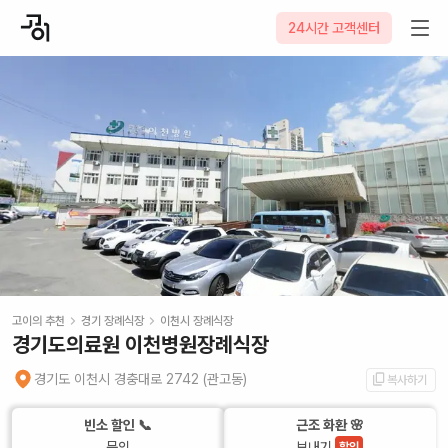
24시간 고객센터
고이의 추천
경기
장례식장
이천시
장례식장
경기도의료원 이천병원장례식장
경기도 이천시 경충대로 2742 (관고동)
복사하기
빈소 할인 📞
근조 화환 🌸
문의
보내기
할인