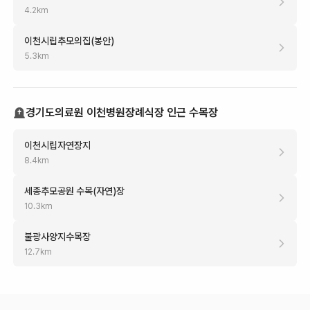
4.2
km
이천시립추모의집(봉안)
5.3
km
경기도의료원 이천병원장례식장 인근 수목장
이천시립자연장지
8.4
km
세종추모공원 수목(자연)장
10.3
km
불광사양지수목장
12.7
km