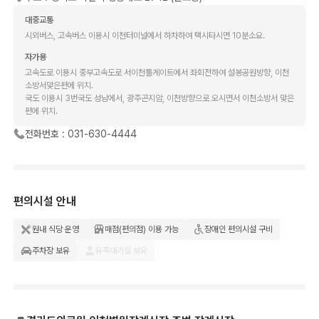
대중교통
시외버스, 고속버스 이용시 이천터미널에서 하차하여 택시타시면 10분소요.
자가용
고속도로 이용시 중부고속도로 서이천톨게이트에서 좌회전하여 설봉공원방향, 이천
소방서맞은편에 위치.
국도 이용시 3번국도 성남에서, 광주곤지암, 이천방향으로 오시면서 이천소방서 맞은
편에 위치.
전화번호 :
031-630-4444
편의시설 안내
원내 식당 운영
매점(편의점) 이용 가능
장애인 편의시설 구비
주차장 보유
유족대기실 보유