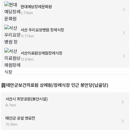
현대예담장례문화원
2.75
km
서산 우리요양병원 장례식장
11.77
km
서산의료원상례원장례식장
12.91
km
태안군보건의료원 상례원/장례식장 인근 봉안당(납골당)
서산시 희망공원(봉안시설)
8.7
km
태안군 공설 영묘전
15.5
km