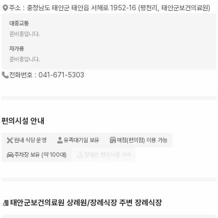
주소 :
충청남도 태안군 태안읍 서해로 1952-16 (평천리, 태안군보건의료원)
대중교통
준비중입니다.
자가용
준비중입니다.
전화번호 :
041-671-5303
편의시설 안내
원내 식당 운영
유족대기실 보유
매점(편의점) 이용 가능
주차장 보유 (약 100대)
장애인 편의시설 구비
태안군보건의료원 상례원/장례식장 주변 장례식장