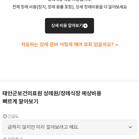
전체 장례 비용(장지, 장례 용품 포함), 상세 장례비용을 더 알아보세요
상세 비용 알아보기
처음하는 장례 준비 어떻게 해야 후회 없을까요? >
태안군보건의료원 상례원/장례식장
예상비용
빠르게 알아보기
긴급도