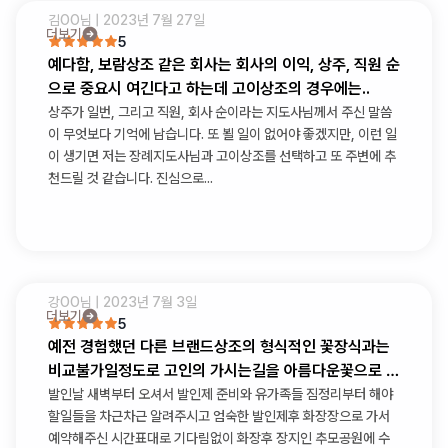
김OO
님 |
2023년 7월 27일
더보기
5
예다함, 보람상조 같은 회사는 회사의 이익, 상주, 직원 순
으로 중요시 여긴다고 하는데 고이상조의 경우에는..
상주가 일번, 그리고 직원, 회사 순이라는 지도사님께서 주신 말씀
이 무엇보다 기억에 남습니다. 또 뵐 일이 없어야 좋겠지만, 이런 일
이 생기면 저는 장례지도사님과 고이상조를 선택하고 또 주변에 추
천드릴 것 같습니다. 진심으로...
강OO
님 |
2023년 7월 3일
더보기
5
예전 경험했던 다른 브랜드상조의 형식적인 꽃장식과는
비교불가일정도로 고인의 가시는길을 아름다운꽃으로 가
득채워주셨습니다
발인날 새벽부터 오셔서 발인제 준비와 유가족들 짐정리부터 해야
할일들을 차근차근 알려주시고 엄숙한 발인제후 화장장으로 가서
예약해주신 시간표대로 기다림없이 화장후 장지인 추모공원에 수