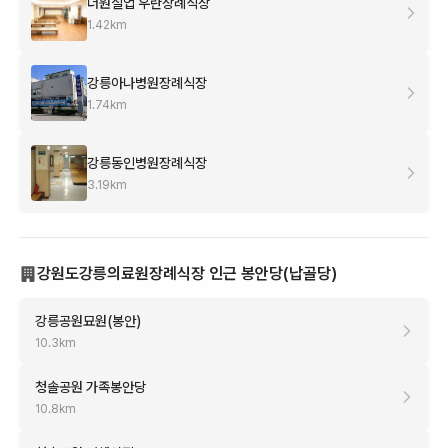
더원실업 우란장례식장
1.42
km
강릉아나병원장례식장
1.74
km
강릉동인병원장례식장
3.19
km
강원도강릉의료원장례식장 인근 봉안당(납골당)
강릉공원묘원(봉안)
10.3
km
청솔공원 가족봉안당
10.8
km