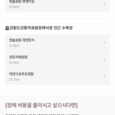
청솔공원 영생의집
10.8
km
강원도강릉의료원장례식장 인근 수목장
청솔공원 자연장지
10.9
km
성모자애공원
16.9
km
자연으로추모정원
25.2
km
[
장례 비용을 줄이시고 싶으시다면
]