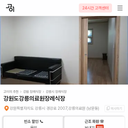
24시간 고객센터
고이의 추천
강원
장례식장
강릉시
장례식장
강원도강릉의료원장례식장
강원특별자치도 강릉시 경강로 2007,강릉의료원 (남문동)
복사하기
빈소 할인 📞
근조 화환 🌸
문의
보내기
할인