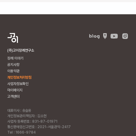
도
철원
군
동송
읍
금학
로
157
(주)고이장례연구소
번길
장례 이야기
23-
공지사항
17
이용약관
(이
개인정보처리방침
평
사업자정보확인
리)
마이페이지
빈
고객센터
소
3
대표이사 : 송슬옹
개
개인정보관리책임자 : 김소현
사업자 등록번호 : 831-87-01971
주
통신판매업신고번호 : 2021-서울관악-2417
차
Tel : 1666-9784
가