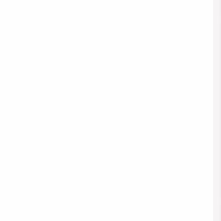
동두천중앙성모장례식장
경
기
도
동
두
천