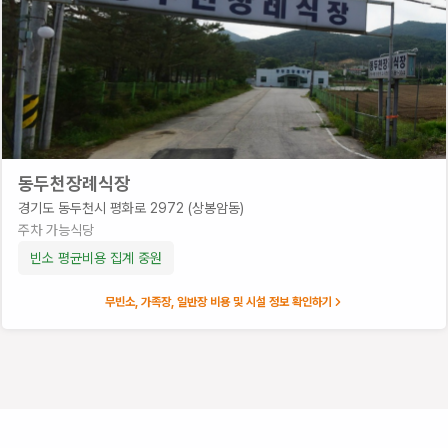
동두천장례식장
경기도 동두천시 평화로 2972 (상봉암동)
주차 가능
식당
빈소 평균비용
집계 중
원
무빈소, 가족장, 일반장 비용 및 시설 정보 확인하기