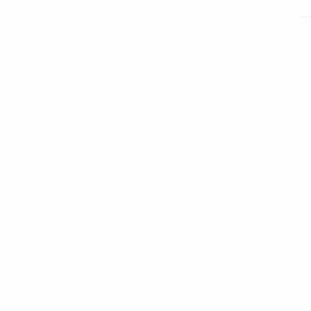
소
3
개
주
차
가
능
식
당
빈소 평균
비용
840,000
원