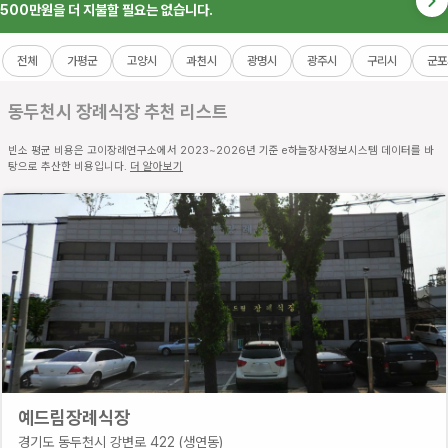
500만원을 더 지불할 필요는 없습니다.
전체
가평군
고양시
과천시
광명시
광주시
구리시
군포
동두천시 장례식장
추천 리스트
빈소 평균 비용은 고이장례연구소에서 2023~2026년 기준 e하늘장사정보시스템 데이터를 바
탕으로 추산한 비용입니다.
더 알아보기
예드림장례식장
경기도 동두천시 강변로 422 (생연동)