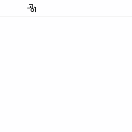
용
인
시
장
례
식
장
은
총
1
0
개
의
장
례