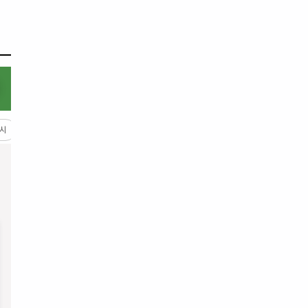
시
김포시
남양주시
동두천시
부천시
성남시
수원시
시흥