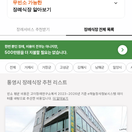
무빈소 가능한
장례식장 알아보기
장례서비스 추천받기
장례식장 전체 목록
새통영병원장례식장
한번 뿐인 장례, 비용이 전부는 아니지만,
경
500만원을 더 지불할 필요는 없습니다.
상
남
전체
거제시
거창군
고성군
김해시
남해군
밀양시
도
통
통영시 장례식장
추천 리스트
영
시
빈소 평균 비용은 고이장례연구소에서 2023~2026년 기준 e하늘장사정보시스템 데이
무
터를 바탕으로 추산한 비용입니다.
더 알아보기
전7
길
192
(무
전