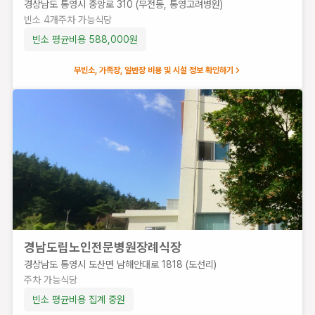
경상남도 통영시 중앙로 310 (무전동, 통영고려병원)
빈소
4
개
주차 가능
식당
빈소 평균비용
588,000
원
무빈소, 가족장, 일반장 비용 및 시설 정보 확인하기
통영고려병원장례식장
경
상
남
도
통
영
시
경남도립노인전문병원장례식장
중
경상남도 통영시 도산면 남해안대로 1818 (도선리)
앙
주차 가능
식당
로
310
빈소 평균비용
집계 중
원
(무