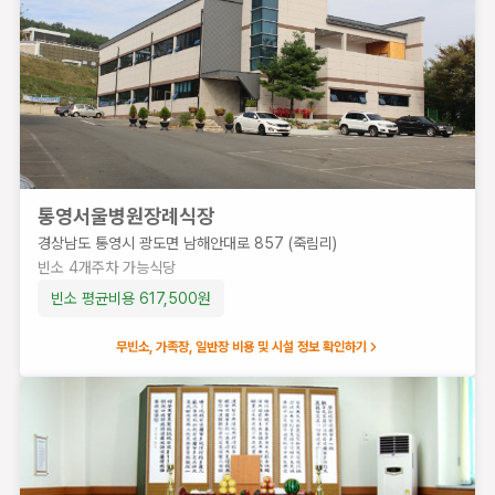
588,000
원
통영서울병원장례식장
경상남도 통영시 광도면 남해안대로 857 (죽림리)
빈소
4
개
주차 가능
식당
빈소 평균비용
617,500
원
무빈소, 가족장, 일반장 비용 및 시설 정보 확인하기