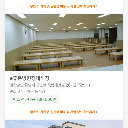
전
무빈소, 가족장, 일반장 비용 및 시설 정보 확인하기
동,
통
영
고
려
병
원)
빈
소
4
개
e좋은병원장례식장
주
경상남도 통영시 광도면 죽림해안로 26-12 (죽림리)
차
빈소
3
개
주차 가능
식당
가
빈소 평균비용
480,000
원
능
식
무빈소, 가족장, 일반장 비용 및 시설 정보 확인하기
당
빈소 평균
비용