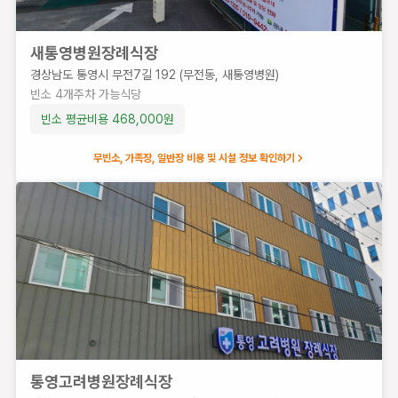
새통영병원장례식장
경상남도 통영시 무전7길 192 (무전동, 새통영병원)
빈소
4
개
주차 가능
식당
빈소 평균비용
468,000
원
무빈소, 가족장, 일반장 비용 및 시설 정보 확인하기
통영고려병원장례식장