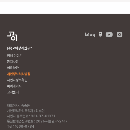
함양성심병원장례식장
경
상
남
도
함
양
(주)고이장례연구소
군
장례 이야기
함
공지사항
양
이용약관
읍
개인정보처리방침
용
사업자정보확인
평
마이페이지
고객센터
길
5
대표이사 : 송슬옹
(용
개인정보관리책임자 : 김소현
사업자 등록번호 : 831-87-01971
평
통신판매업신고번호 : 2021-서울관악-2417
리)
Tel : 1666-9784
빈