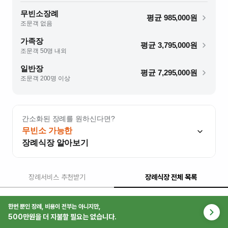
무빈소장례
평균
985,000
원
조문객 없음
가족장
평균
3,795,000
원
조문객 50명 내외
일반장
평균
7,295,000
원
조문객 200명 이상
간소화된 장례를 원하신다면?
무빈소 가능한
장례식장 알아보기
장례서비스 추천받기
장례식장 전체 목록
한번 뿐인 장례, 비용이 전부는 아니지만,
500만원을 더 지불할 필요는 없습니다.