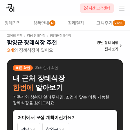
24시간 고객센터
장례견적
상품안내
장례절차
고객후기
N
2428
고이의 추천
경남
장례식장
함양군
장례식장
함양군 장례식장
추천
경남
장례식장
전체보기
3
개
의 장례식장이 있어요
빠른 확인
30초 안에 확인
내 근처 장례식장
한번에
알아보기
거주지와 상황만 알려주시면, 조건에 맞는 이용 가능한
장례식장을 찾아드려요.
어디에서 모실 계획이신가요?
경남
함양군