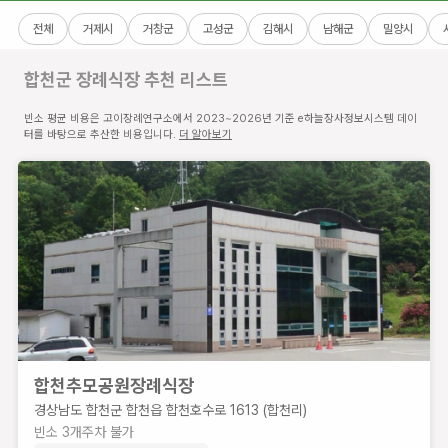
합천고려병원장례식장 (합천고려요양병원)
전체
거제시
거창군
고성군
김해시
남해군
밀양시
경상
남도
합천군 장례식장
추천 리스트
합천
군 대
빈소 평균 비용은 고이장례연구소에서 2023~2026년 기준 e하늘장사정보시스템 데이
양면
터를 바탕으로 추산한 비용입니다.
더 알아보기
대야
로
737-
20
(정양
리)
빈
소
2
개
주
합천추모공원장례식장
차
경상남도 합천군 합천읍 합천호수로 1613 (합천리)
가
빈소
3
개
주차 불가
능