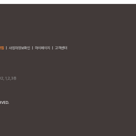
방침
사업자정보확인
마이페이지
고객센터
, 1,2,3층
RVED.