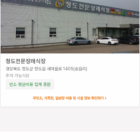
청도전문장례식장
경상북도 청도군 청도읍 새마을로 1405(송읍리)
주차 가능
식당
빈소 평균비용
집계 중
원
무빈소, 가족장, 일반장 비용 및 시설 정보 확인하기