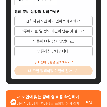
장례 준비 상황을 알려주세요
급하지 않지만 미리 알아보려고 해요.
1주에서 한 달 정도 기간이 남은 것 같아요.
임종이 며칠 남지 않았어요.
군위농협장례식장
임종하신 상태입니다.
대구
광역
장례 준비 상황을 선택해주세요
시 군
내 주변 장례식장 한번에 알아보기
위군
군위
읍 중
앙길
165-
내 조건에 맞는 장례 총 비용 확인하기
6 (정
확인 →
장례식장, 장지, 화장장을 포함한 장례 전체
리,