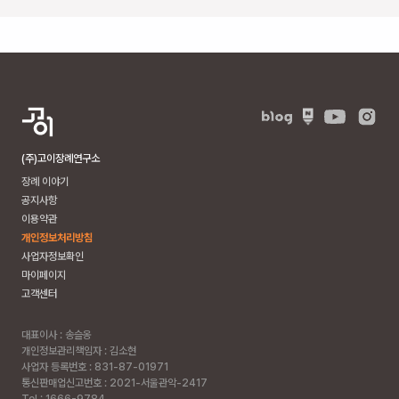
(주)고이장례연구소
장례 이야기
공지사항
이용약관
개인정보처리방침
사업자정보확인
마이페이지
고객센터
대표이사 : 송슬옹
개인정보관리책임자 : 김소현
사업자 등록번호 : 831-87-01971
통신판매업신고번호 : 2021-서울관악-2417