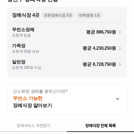
장례식장
4
곳
전문장례식장
3
곳
대학병원
1
곳
무빈소장례
평균
886,750
원
조문객 없음
가족장
평균
4,230,250
원
조문객 50명 내외
일반장
평균
8,728,750
원
조문객 200명 이상
간소화된 장례를 원하신다면?
무빈소 가능한
장례식장 알아보기
장례서비스 추천받기
장례식장 전체 목록