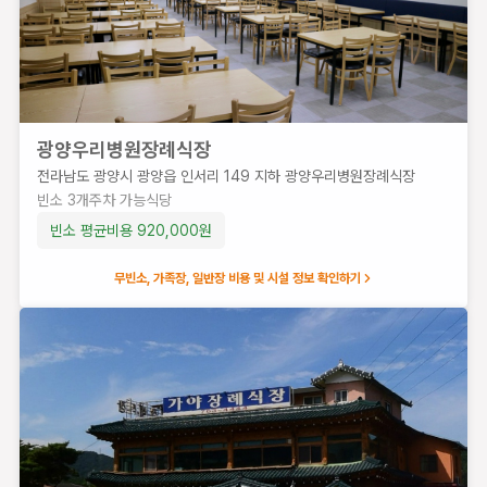
개
주
차
가
능
식
광양우리병원장례식장
당
전라남도 광양시 광양읍 인서리 149 지하 광양우리병원장례식장
빈소 평균
빈소
3
개
주차 가능
식당
비용
빈소 평균비용
920,000
원
574,200
원
무빈소, 가족장, 일반장 비용 및 시설 정보 확인하기