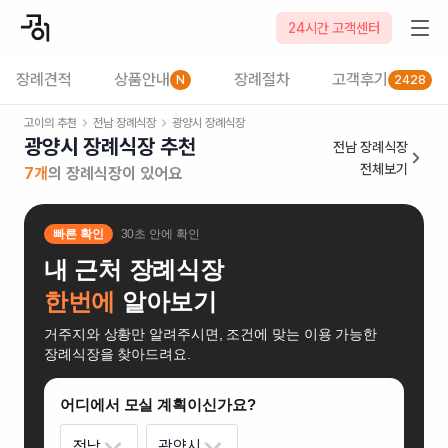
24시간 고객센터
장례견적
상품안내
장례절차
고객후기
N
2428
고이의 추천
전남
장례식장
광양시
장례식장
광양시 장례식장
추천
전남
장례식장
전체보기
7
개
의 장례식장이 있어요
빠른 확인
30초 안에 확인
내 근처 장례식장
한번에
알아보기
거주지와 상황만 알려주시면, 조건에 맞는 이용 가능한
장례식장을 찾아드려요.
어디에서 모실 계획이신가요?
전남
광양시