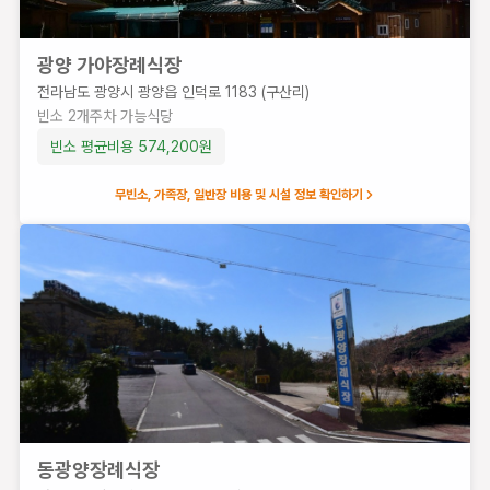
광양 가야장례식장
전라남도 광양시 광양읍 인덕로 1183 (구산리)
빈소
2
개
주차 가능
식당
빈소 평균비용
574,200
원
무빈소, 가족장, 일반장 비용 및 시설 정보 확인하기
동광양장례식장
동광양장례식장