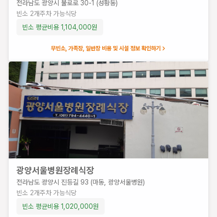
전
전라남도 광양시 불로로 30-1 (성황동)
라
빈소
2
개
주차 가능
식당
남
빈소 평균비용
1,104,000
원
도
광
무빈소, 가족장, 일반장 비용 및 시설 정보 확인하기
양
시
불
로
로
30-
(성
황
동)
빈
광양서울병원장례식장
소
전라남도 광양시 진등길 93 (마동, 광양서울병원)
2
빈소
2
개
주차 가능
식당
개
주
빈소 평균비용
1,020,000
원
차