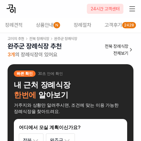
24시간 고객센터
장례견적
상품안내
장례절차
고객후기
N
2428
고이의 추천
전북
장례식장
완주군
장례식장
완주군 장례식장
추천
전북
장례식장
전체보기
3
개
의 장례식장이 있어요
빠른 확인
30초 안에 확인
내 근처 장례식장
한번에
알아보기
거주지와 상황만 알려주시면, 조건에 맞는 이용 가능한
장례식장을 찾아드려요.
어디에서 모실 계획이신가요?
전북
완주군