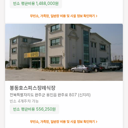
빈소 평균비용
1,488,000
원
빈
소
무빈소, 가족장, 일반장 비용 및 시설 정보 확인하기
4
개
주
차
가
능
빈소 평균
비용
556,250
원
봉동호스피스장례식장
전북특별자치도 완주군 용진읍 완주로 807 (신지리)
빈소
4
개
주차 가능
빈소 평균비용
556,250
원
무빈소, 가족장, 일반장 비용 및 시설 정보 확인하기