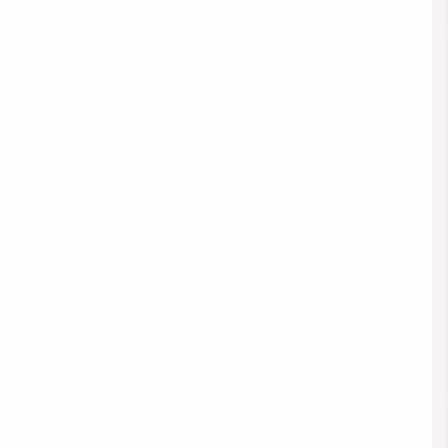
당진종합병원장례식장
충
청
남
도
당
진
시
반
촌
로
5-