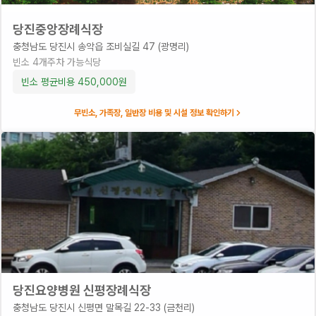
당진중앙장례식장
충청남도 당진시 송악읍 조비실길 47 (광명리)
빈소
4
개
주차 가능
식당
빈소 평균비용
450,000
원
무빈소, 가족장, 일반장 비용 및 시설 정보 확인하기
당진요양병원 신평장례식장
충청남도 당진시 신평면 말목길 22-33 (금천리)