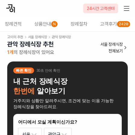
24시간 고객센터
장례견적
상품안내
장례절차
고객후기
N
2428
고이의 추천
서울
장례식장
관악
장례식장
관악 장례식장
추천
서울
장례식장
전체보기
1
개
의 장례식장이 있어요
빠른 확인
30초 안에 확인
내 근처 장례식장
한번에
알아보기
거주지와 상황만 알려주시면, 조건에 맞는 이용 가능한
장례식장을 찾아드려요.
어디에서 모실 계획이신가요?
서울
관악구