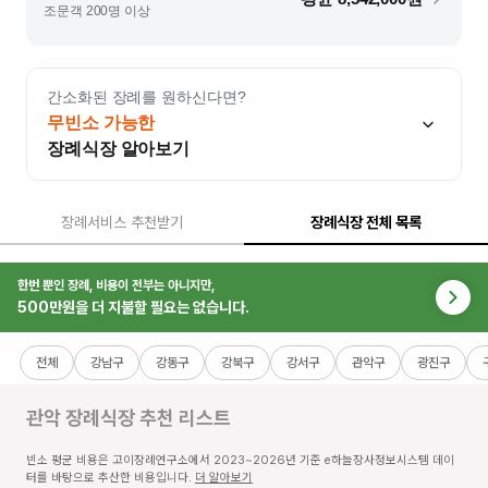
820,000
조문객 200명 이상
원
간소화된 장례를 원하신다면?
무빈소 가능한
장례식장 알아보기
장례서비스 추천받기
장례식장 전체 목록
한번 뿐인 장례, 비용이 전부는 아니지만,
500만원을 더 지불할 필요는 없습니다.
전체
강남구
강동구
강북구
강서구
관악구
광진구
관악 장례식장
추천 리스트
빈소 평균 비용은 고이장례연구소에서 2023~2026년 기준 e하늘장사정보시스템 데이
터를 바탕으로 추산한 비용입니다.
더 알아보기