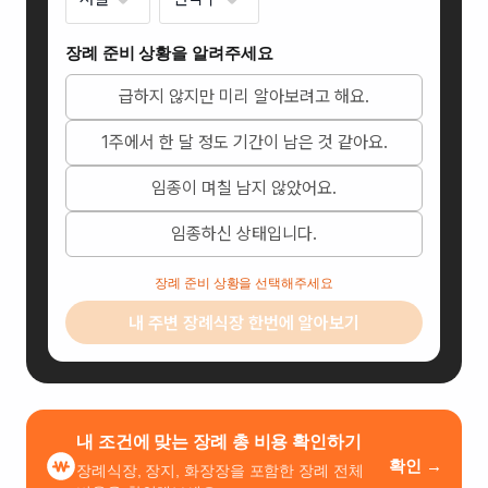
장례 준비 상황을 알려주세요
급하지 않지만 미리 알아보려고 해요.
1주에서 한 달 정도 기간이 남은 것 같아요.
임종이 며칠 남지 않았어요.
우신장례식장
서울
임종하신 상태입니다.
특별
시
장례 준비 상황을 선택해주세요
관악
내 주변 장례식장 한번에 알아보기
구
시흥
대로
572
지하
내 조건에 맞는 장례 총 비용 확인하기
층
확인 →
우신
장례식장, 장지, 화장장을 포함한 장례 전체