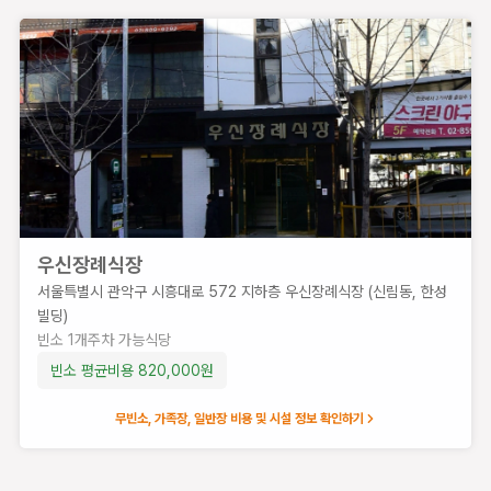
우신장례식장
서울특별시 관악구 시흥대로 572 지하층 우신장례식장 (신림동, 한성
빌딩)
빈소
1
개
주차 가능
식당
빈소 평균비용
820,000
원
무빈소, 가족장, 일반장 비용 및 시설 정보 확인하기