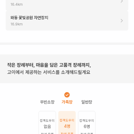
16.4
km
와동 꽃빛공원 자연장지
16.9
km
작은 장례부터, 마음을 담은 고품격 장례까지,
고이에서 제공하는 서비스를 소개해드릴게요
접객도우미
접객도우미
접객도우미
4명
없음
6명