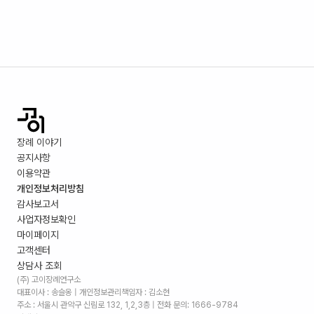
장례 이야기
공지사항
이용약관
개인정보처리방침
감사보고서
사업자정보확인
마이페이지
고객센터
상담사 조회
(주) 고이장례연구소
대표이사 : 송슬옹 | 개인정보관리책임자 : 김소현
주소 :
서울시 관악구 신림로 132, 1,2,3층
| 전화 문의: 1666-9784