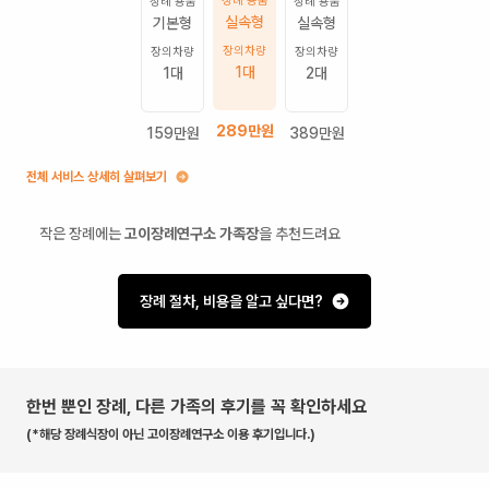
장례 용품
장례 용품
장례 용품
실속형
기본형
실속형
장의차량
장의차량
장의차량
1
대
1
대
2
대
289
만원
159
만원
389
만원
전체 서비스 상세히 살펴보기
작은 장례에는
고이장례연구소 가족장
을 추천드려요
장례 절차, 비용을 알고 싶다면?
한번 뿐인 장례, 다른 가족의 후기를 꼭 확인하세요
(*해당 장례식장이 아닌 고이장례연구소 이용 후기입니다.)