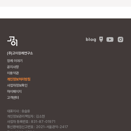
소
개
주
차
가
능
식
(주)고이장례연구소
당
장례 이야기
빈소 평균
공지사항
비용
이용약관
600,000
개인정보처리방침
원
사업자정보확인
마이페이지
고객센터
대표이사 : 송슬옹
개인정보관리책임자 : 김소현
사업자 등록번호 : 831-87-01971
통신판매업신고번호 : 2021-서울관악-2417