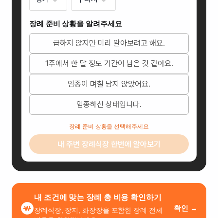
장례 준비 상황을 알려주세요
급하지 않지만 미리 알아보려고 해요.
1주에서 한 달 정도 기간이 남은 것 같아요.
임종이 며칠 남지 않았어요.
원진녹색병원장례식장
경
임종하신 상태입니다.
기
도
장례 준비 상황을 선택해주세요
구
내 주변 장례식장 한번에 알아보기
리
시
동
구
릉
내 조건에 맞는 장례 총 비용 확인하기
로
확인 →
65
장례식장, 장지, 화장장을 포함한 장례 전체