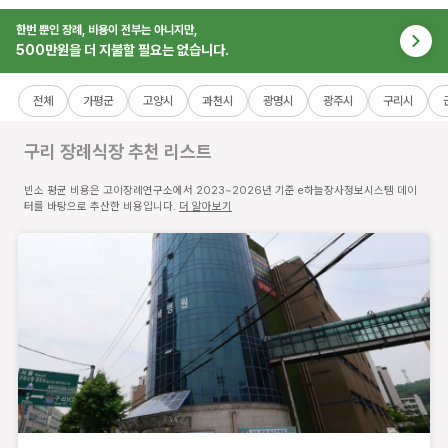
한번 뿐인 장례, 비용이 전부는 아니지만,
500만원을 더 지불할 필요는 없습니다.
윤서병원장례식장
전체
가평군
고양시
과천시
광명시
광주시
구리시
경
구리 장례식장
추천 리스트
기
도
빈소 평균 비용은 고이장례연구소에서 2023~2026년 기준 e하늘장사정보시스템 데이
구
터를 바탕으로 추산한 비용입니다.
더 알아보기
리
시
건
원
대
로
99
번
길
123
(인