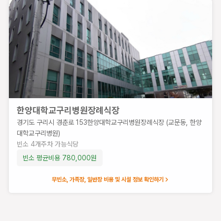
구리장례식장
경
기
도
구
리
시
체
한양대학교구리병원장례식장
육
관
경기도 구리시 경춘로 153한양대학교구리병원장례식장 (교문동, 한양
로
대학교구리병원)
172
빈소
4
개
주차 가능
식당
번
빈소 평균비용
780,000
원
길
55
무빈소, 가족장, 일반장 비용 및 시설 정보 확인하기
(수
택
동)
빈