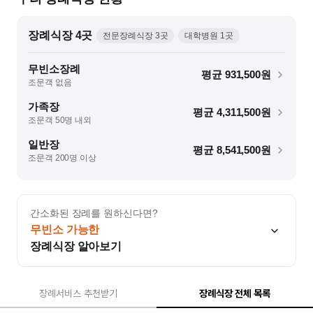
장례식장
4
곳
전문장례식장
3
곳
대학병원
1
곳
무빈소장례
평균
931,500
원
조문객 없음
가족장
평균
4,311,500
원
조문객 50명 내외
일반장
평균
8,541,500
원
조문객 200명 이상
간소화된 장례를 원하신다면?
무빈소 가능한
장례식장 알아보기
장례서비스 추천받기
장례식장 전체 목록