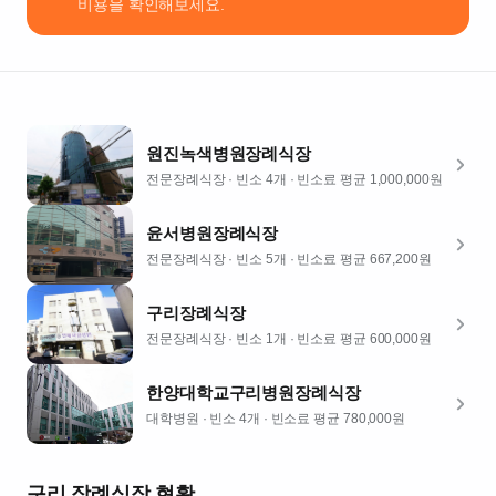
(인
비용을 확인해보세요.
창
동)
빈
소
4
개
원진녹색병원장례식장
주
전문장례식장
· 빈소 4개
· 빈소료 평균 1,000,000원
차
가
윤서병원장례식장
능
전문장례식장
· 빈소 5개
· 빈소료 평균 667,200원
식
당
구리장례식장
빈소 평균비
전문장례식장
· 빈소 1개
· 빈소료 평균 600,000원
용
1,000,000
한양대학교구리병원장례식장
원
대학병원
· 빈소 4개
· 빈소료 평균 780,000원
구리
장례식장 현황