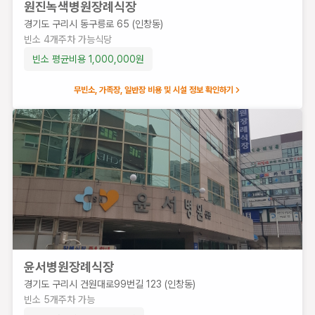
원진녹색병원장례식장
창
동)
경기도 구리시 동구릉로 65 (인창동)
빈
빈소
4
개
주차 가능
식당
소
빈소 평균비용
1,000,000
원
5
개
무빈소, 가족장, 일반장 비용 및 시설 정보 확인하기
주
차
가
능
빈소 평균
비용
667,200
원
윤서병원장례식장
경기도 구리시 건원대로99번길 123 (인창동)
빈소
5
개
주차 가능