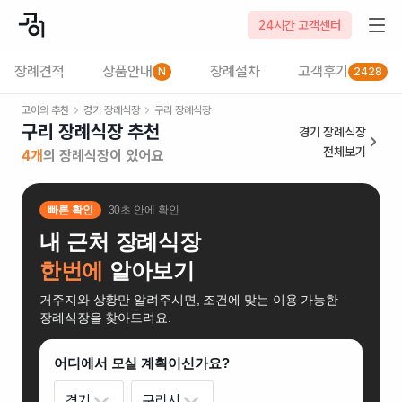
24시간 고객센터
장례견적
상품안내
장례절차
고객후기
N
2428
고이의 추천
경기
장례식장
구리
장례식장
구리 장례식장
추천
경기
장례식장
전체보기
4
개
의 장례식장이 있어요
빠른 확인
30초 안에 확인
내 근처 장례식장
한번에
알아보기
거주지와 상황만 알려주시면, 조건에 맞는 이용 가능한
장례식장을 찾아드려요.
어디에서 모실 계획이신가요?
경기
구리시