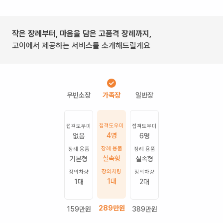
작은 장례부터, 마음을 담은 고품격 장례까지,
고이에서 제공하는 서비스를 소개해드릴게요
접객도우미
접객도우미
접객도우미
4명
없음
6명
장례 용품
장례 용품
장례 용품
실속형
기본형
실속형
장의차량
장의차량
장의차량
1
대
1
대
2
대
289
만원
159
만원
389
만원