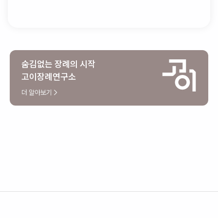
시 장례식장으로 돌아와 상복반납까지 체크해주신후에 팀장님과
인사를 나누고 떠나셨습니다
숨김없는 장례의 시작
고이장례연구소
더 알아보기