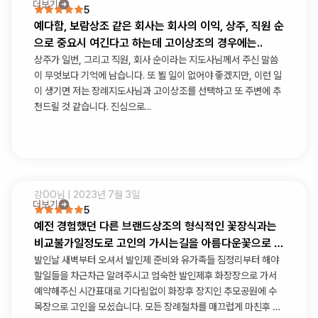
더보기
5
예다함, 보람상조 같은 회사는 회사의 이익, 상주, 직원 순
으로 중요시 여긴다고 하는데 고이상조의 경우에는..
상주가 일번, 그리고 직원, 회사 순이라는 지도사님께서 주신 말씀
이 무엇보다 기억에 남습니다. 또 뵐 일이 없어야 좋겠지만, 이런 일
이 생기면 저는 장례지도사님과 고이상조를 선택하고 또 주변에 추
천드릴 것 같습니다. 진심으로...
강OO
님 |
2023년 7월 3일
더보기
5
예전 경험했던 다른 브랜드상조의 형식적인 꽃장식과는
비교불가일정도로 고인의 가시는길을 아름다운꽃으로 가
득채워주셨습니다
발인날 새벽부터 오셔서 발인제 준비와 유가족들 짐정리부터 해야
할일들을 차근차근 알려주시고 엄숙한 발인제후 화장장으로 가서
예약해주신 시간표대로 기다림없이 화장후 장지인 추모공원에 수
목장으로 고인을 모셨습니다. 모든 장례절차를 매끄럽게 마친후 다