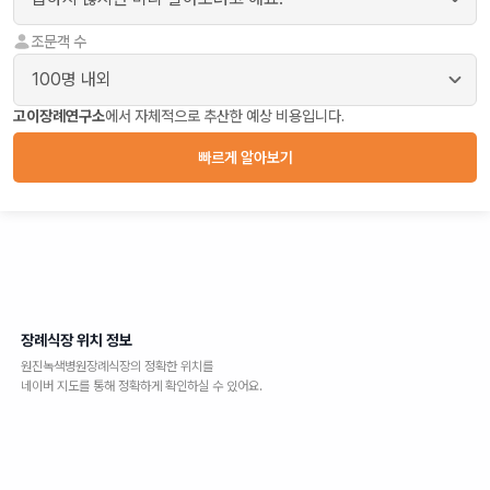
조문객 수
고이장례연구소
에서 자체적으로 추산한 예상 비용입니다.
빠르게 알아보기
장례식장 위치 정보
원진녹색병원장례식장
의 정확한 위치를
네이버 지도를 통해 정확하게 확인하실 수 있어요.