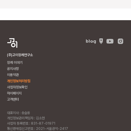
능
식
당
빈소 평균
비용
496,000
원
(주)고이장례연구소
장례 이야기
공지사항
이용약관
개인정보처리방침
사업자정보확인
마이페이지
고객센터
대표이사 : 송슬옹
개인정보관리책임자 : 김소현
사업자 등록번호 : 831-87-01971
통신판매업신고번호 : 2021-서울관악-2417