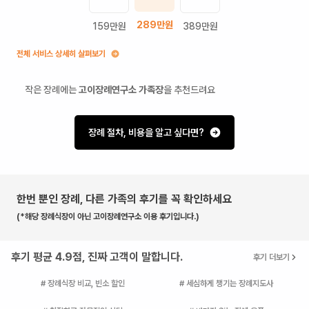
289
만원
159
만원
389
만원
전체 서비스 상세히 살펴보기
작은 장례에는
고이장례연구소 가족장
을 추천드려요
장례 절차, 비용을 알고 싶다면?
한번 뿐인 장례, 다른 가족의 후기를 꼭 확인하세요
(*해당 장례식장이 아닌 고이장례연구소 이용 후기입니다.)
후기 평균 4.9점, 진짜 고객이 말합니다.
후기 더보기
# 장례식장 비교, 빈소 할인
# 세심하게 챙기는 장례지도사