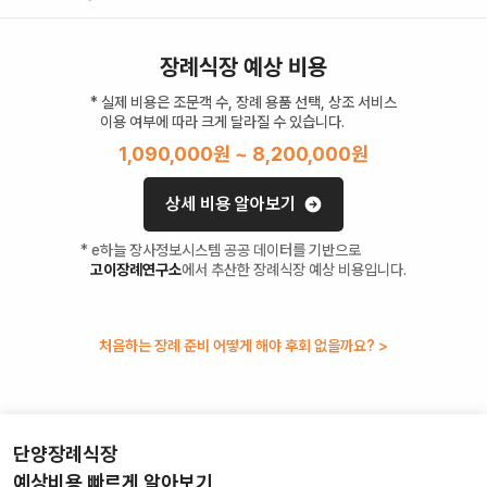
장례식장 예상 비용
* 실제 비용은 조문객 수, 장례 용품 선택, 상조 서비스
이용 여부에 따라 크게 달라질 수 있습니다.
1,090,000
원 ~
8,200,000
원
상세 비용 알아보기
* e하늘 장사정보시스템 공공 데이터를 기반으로
고이장례연구소
에서 추산한 장례식장 예상 비용입니다.
처음하는 장례 준비 어떻게 해야 후회 없을까요? >
단양장례식장
예상비용 빠르게 알아보기