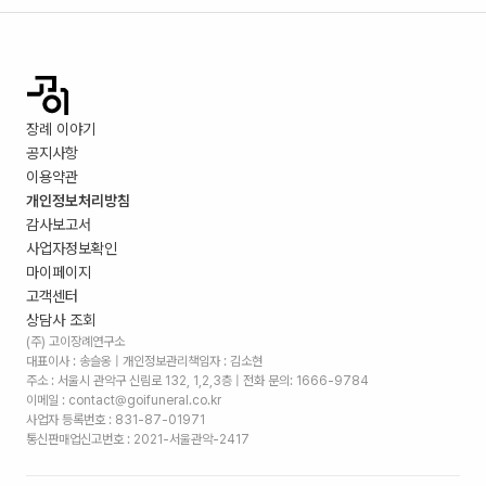
장례 이야기
공지사항
이용약관
개인정보처리방침
감사보고서
사업자정보확인
마이페이지
고객센터
상담사 조회
(주) 고이장례연구소
대표이사 : 송슬옹 | 개인정보관리책임자 : 김소현
주소 :
서울시 관악구 신림로 132, 1,2,3층
| 전화 문의: 1666-9784
이메일 : contact@goifuneral.co.kr
사업자 등록번호 : 831-87-01971
통신판매업신고번호 : 2021-서울관악-2417