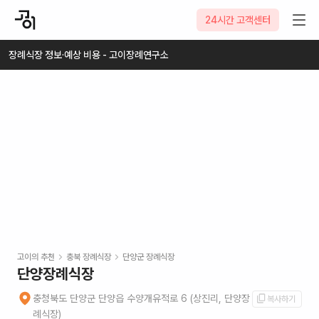
2026-08-09
24시간 고객센터
장례식장 정보·예상 비용 - 고이장례연구소
고이의 추천
충북
장례식장
단양군
장례식장
단양장례식장
충청북도 단양군 단양읍 수양개유적로 6 (상진리, 단양장
복사하기
례식장)