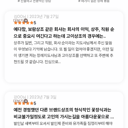
# 친절하고 전문적인 상담
# 바가지 없는 장례 용품
김OO
님 |
2023년 7월 27일
더보기
5
예다함, 보람상조 같은 회사는 회사의 이익, 상주, 직원 순
으로 중요시 여긴다고 하는데 고이상조의 경우에는..
상주가 일번, 그리고 직원, 회사 순이라는 지도사님께서 주신 말씀
이 무엇보다 기억에 남습니다. 또 뵐 일이 없어야 좋겠지만, 이런 일
이 생기면 저는 장례지도사님과 고이상조를 선택하고 또 주변에 추
천드릴 것 같습니다. 진심으로...
강OO
님 |
2023년 7월 3일
더보기
5
예전 경험했던 다른 브랜드상조의 형식적인 꽃장식과는
비교불가일정도로 고인의 가시는길을 아름다운꽃으로 가
득채워주셨습니다
발인날 새벽부터 오셔서 발인제 준비와 유가족들 짐정리부터 해야