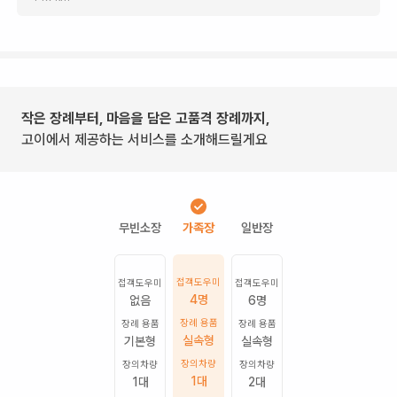
작은 장례부터, 마음을 담은 고품격 장례까지,
고이에서 제공하는 서비스를 소개해드릴게요
접객도우미
접객도우미
접객도우미
4명
없음
6명
장례 용품
장례 용품
장례 용품
실속형
기본형
실속형
장의차량
장의차량
장의차량
1
대
1
대
2
대