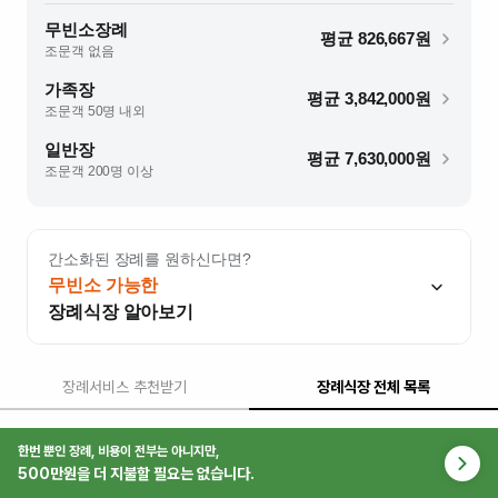
곡
리,
무빈소장례
평균
826,667
원
단
조문객 없음
양
가족장
군
평균
3,842,000
원
조문객 50명 내외
노
인
일반장
평균
7,630,000
원
요
조문객 200명 이상
양
전
문
간소화된 장례를 원하신다면?
병
무빈소 가능한
원)
장례식장 알아보기
빈
소
장례서비스 추천받기
장례식장 전체 목록
개
주
차
한번 뿐인 장례, 비용이 전부는 아니지만,
가
500만원을 더 지불할 필요는 없습니다.
능