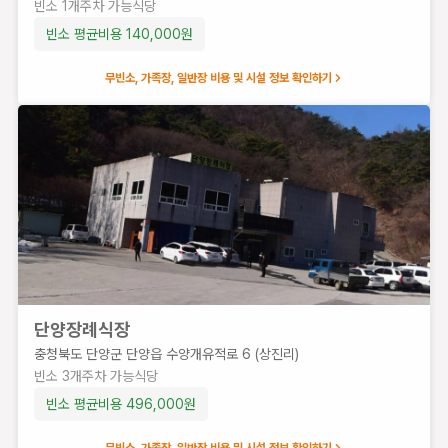
빈소
1
개
주차 가능
식당
빈소 평균비용
140,000
원
무빈소, 가족장, 일반장 비용 및 시설 정보 확인하기
단양장례식장
단양장례식장
충
충청북도 단양군 단양읍 수양개유적로 6 (상진리)
청
빈소
3
개
주차 가능
식당
북
빈소 평균비용
496,000
원
도
단