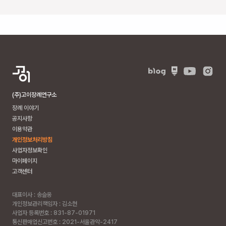
가
능
식
당
빈소 평균
비용
496,000
원
(주)고이장례연구소
장례 이야기
공지사항
이용약관
개인정보처리방침
사업자정보확인
마이페이지
고객센터
대표이사 : 송슬옹
개인정보관리책임자 : 김소현
사업자 등록번호 : 831-87-01971
통신판매업신고번호 : 2021-서울관악-2417