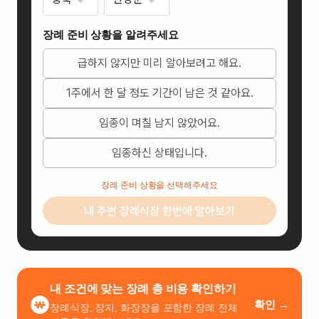
장례 준비 상황을 알려주세요
급하지 않지만 미리 알아보려고 해요.
1주에서 한 달 정도 기간이 남은 것 같아요.
임종이 며칠 남지 않았어요.
단양군립노인요양병원장례식장
임종하신 상태입니다.
충
청
장례 준비 상황을 선택해주세요
북
내 주변 장례식장 한번에 알아보기
도
단
양
군
단
내 조건에 맞는 장례 총 비용 확인하기
양
확인 →
장례식장, 장지, 화장장을 포함한 장례 전체
읍