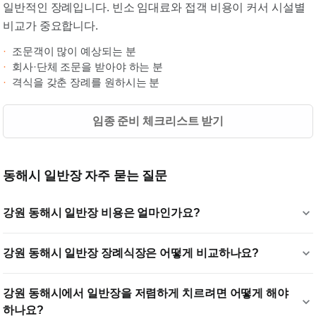
일반적인 장례입니다. 빈소 임대료와 접객 비용이 커서 시설별
비교가 중요합니다.
·
조문객이 많이 예상되는 분
·
회사·단체 조문을 받아야 하는 분
·
격식을 갖춘 장례를 원하시는 분
임종 준비 체크리스트 받기
동해시
일반장
자주 묻는 질문
강원 동해시 일반장 비용은 얼마인가요?
강원 동해시 일반장 장례식장은 어떻게 비교하나요?
강원 동해시에서 일반장을 저렴하게 치르려면 어떻게 해야
하나요?