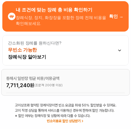
내 조건에 맞는 장례 총 비용 확인하기
확인 →
장례식장, 장지, 화장장을 포함한 장례 전체 비용을
확인해보세요.
간소화된 장례를 원하신다면?
무빈소 가능한
장례식장 알아보기
동해시 일반장 평균 비용/이용금액
7,711,240
원
(조문객 200명 이상)
고이상조와 협약된 장례식장이면 빈소 요금을 최대 50% 할인받을 수 있어요.
고이 직영 상담을 통하여 서비스를 이용하신 경우에 한하여 할인 가능합니다.
※ 할인 여부는 장례식장 및 상황에 따라 다를 수 있습니다.
빈소이용료 할인 상담받기