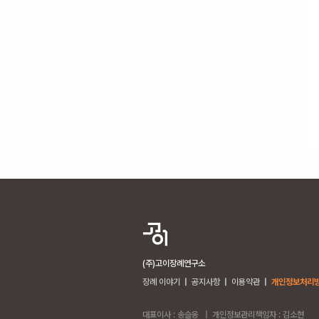
(주)고이장례연구소
장례 이야기
공지사항
이용약관
개인정보처리
대표이사 : 송슬옹
개인정보관리책임자 : 김소현