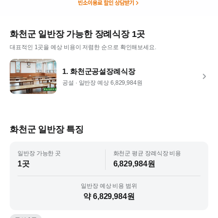
빈소이용료 할인 상담받기
화천군
일반장
가능한 장례식장
1
곳
대표적인
1
곳을 예상 비용이 저렴한 순으로 확인해보세요.
1
.
화천군공설장례식장
공설 ·
일반장
예상
6,829,984
원
화천군
일반장
특징
일반장
가능한 곳
화천군
평균 장례식장 비용
1
곳
6,829,984
원
일반장
예상 비용 범위
약 6,829,984원