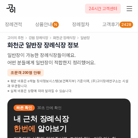
24시간 고객센터
장례견적
상품안내
장례절차
고객후기
N
2428
고이의 추천
강원
장례식장
화천군
장례식장
일반장
화천군
일반장
장례식장 정보
일반장이 가능한 장례식장들이에요.
어떤 분들에게 일반장이 적합한지 정리했어요.
조문객 200명 안팎
※ 평균 비용은 e하늘 장사정보시스템(보건복지부) 기준이며, (주)고이장례연구소는 시설
과 무관합니다.
※ 실제 비용은 상황에 따라 달라질 수 있습니다.
빠른 확인
30초 안에 확인
내 근처 장례식장
한번에
알아보기