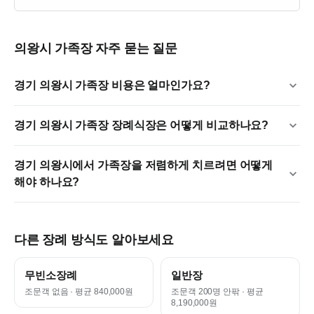
의왕시
가족장
자주 묻는 질문
경기 의왕시 가족장 비용은 얼마인가요?
경기 의왕시 가족장 장례식장은 어떻게 비교하나요?
경기 의왕시에서 가족장을 저렴하게 치르려면 어떻게
해야 하나요?
다른 장례 방식도 알아보세요
무빈소장례
일반장
조문객 없음
· 평균 840,000원
조문객 200명 안팎
· 평균
8,190,000원