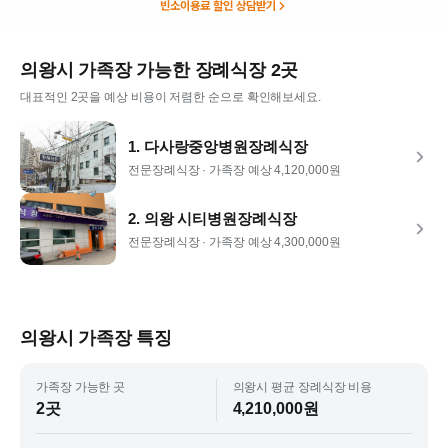
빈소이용료 할인 상담받기
의왕시
가족장
가능한 장례식장
2
곳
대표적인
2
곳을 예상 비용이 저렴한 순으로 확인해보세요.
1
.
다사랑중앙병원장례식장
전문장례식장 ·
가족장
예상
4,120,000
원
2
.
의왕 시티병원장례식장
전문장례식장 ·
가족장
예상
4,300,000
원
의왕시
가족장
특징
가족장
가능한 곳
의왕시
평균 장례식장 비용
2
곳
4,210,000
원