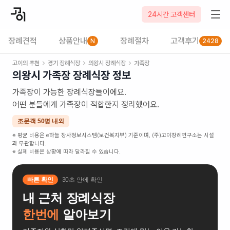
24시간 고객센터
장례견적
상품안내
장례절차
고객후기
N
2428
고이의 추천
경기
장례식장
의왕시
장례식장
가족장
의왕시
가족장
장례식장 정보
가족장이 가능한 장례식장들이에요.
어떤 분들에게 가족장이 적합한지 정리했어요.
조문객 50명 내외
※ 평균 비용은 e하늘 장사정보시스템(보건복지부) 기준이며, (주)고이장례연구소는 시설
과 무관합니다.
※ 실제 비용은 상황에 따라 달라질 수 있습니다.
빠른 확인
30초 안에 확인
내 근처 장례식장
한번에
알아보기