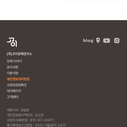
(주)고이장례연구소
장례 이야기
공지사항
이용약관
개인정보처리방침
사업자정보확인
마이페이지
고객센터
대표이사 : 송슬옹
개인정보관리책임자 : 김소현
사업자 등록번호 : 831-87-01971
통신판매업신고번호 : 2021-서울관악-2417