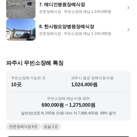
7
.
메디인병원장례식장
전문장례식장 ·
무빈소장례
예상
1,140,000
원
8
.
한사랑요양병원장례식장
전문장례식장 ·
무빈소장례
예상
1,150,000
원
파주시
무빈소장례
특징
무빈소장례
가능한 곳
파주시
평균 장례식장 비용
10
곳
1,024,400
원
무빈소장례
예상 비용 범위
690,000원 ~ 1,275,000원
일반장(
조문객 200명 안팎
) 대비 약
7,688,400
원 ·
88
% 절약
전문장례식장
9
곳
공설
1
곳