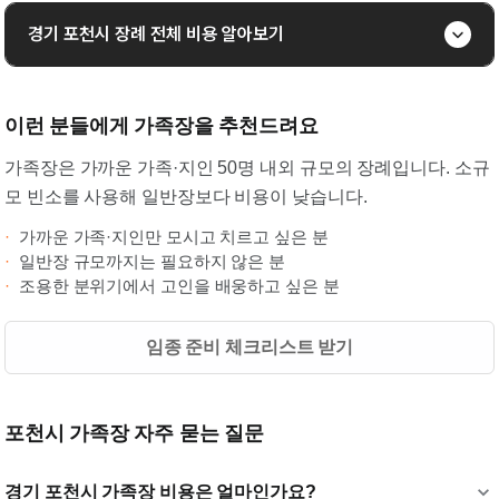
경기
포천시
장례 전체 비용 알아보기
이런 분들에게
가족장을
추천드려요
가족장은 가까운 가족·지인 50명 내외 규모의 장례입니다. 소규
모 빈소를 사용해 일반장보다 비용이 낮습니다.
·
가까운 가족·지인만 모시고 치르고 싶은 분
·
일반장 규모까지는 필요하지 않은 분
·
조용한 분위기에서 고인을 배웅하고 싶은 분
임종 준비 체크리스트 받기
포천시
가족장
자주 묻는 질문
경기 포천시 가족장 비용은 얼마인가요?