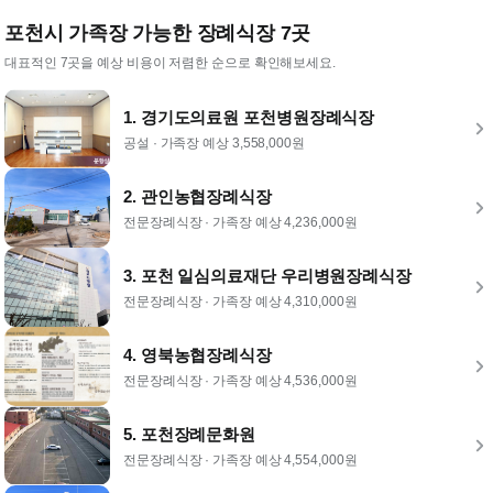
포천시
가족장
가능한 장례식장
7
곳
대표적인
7
곳을 예상 비용이 저렴한 순으로 확인해보세요.
1
.
경기도의료원 포천병원장례식장
공설 ·
가족장
예상
3,558,000
원
2
.
관인농협장례식장
전문장례식장 ·
가족장
예상
4,236,000
원
3
.
포천 일심의료재단 우리병원장례식장
전문장례식장 ·
가족장
예상
4,310,000
원
4
.
영북농협장례식장
전문장례식장 ·
가족장
예상
4,536,000
원
5
.
포천장례문화원
전문장례식장 ·
가족장
예상
4,554,000
원