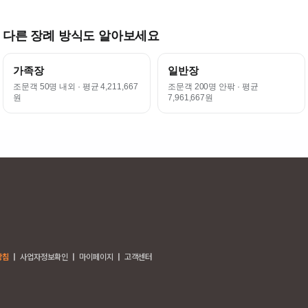
다른 장례 방식도 알아보세요
가족장
일반장
조문객 50명 내외
· 평균 4,211,667
조문객 200명 안팎
· 평균
원
7,961,667원
방침
사업자정보확인
마이페이지
고객센터