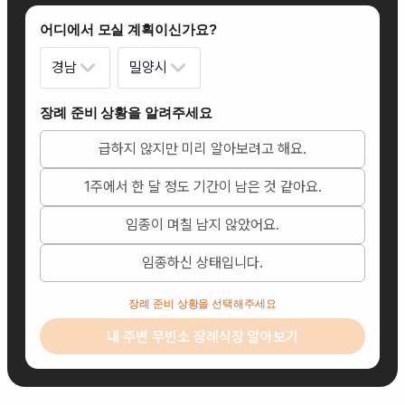
어디에서 모실 계획이신가요?
경남
밀양시
장례 준비 상황을 알려주세요
급하지 않지만 미리 알아보려고 해요.
1주에서 한 달 정도 기간이 남은 것 같아요.
임종이 며칠 남지 않았어요.
임종하신 상태입니다.
장례 준비 상황을 선택해주세요
내 주변 무빈소 장례식장 알아보기