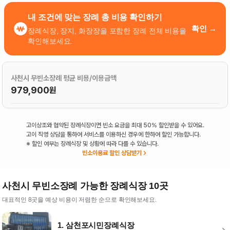
내 조건에 맞는 장례 총 비용 확인하기
확인 →
장례식장, 장지, 화장장을 포함한 장례 전체 비용을
확인해보세요.
사천시 무빈소장례 평균 비용/이용금액
979,900
원
고이상조와 협약된 장례식장이면 빈소 요금을 최대 50% 할인받을 수 있어요.
고이 직영 상담을 통하여 서비스를 이용하신 경우에 한하여 할인 가능합니다.
※ 할인 여부는 장례식장 및 상황에 따라 다를 수 있습니다.
빈소이용료 할인 상담받기
사천시
무빈소장례
가능한 장례식장
10
곳
대표적인
8
곳을 예상 비용이 저렴한 순으로 확인해보세요.
1
.
삼천포시민장례식장