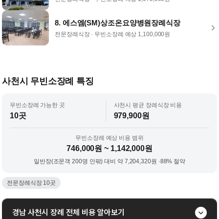
8
.
에스엠(SM)상조온요양병원장례식장
전문장례식장 ·
무빈소장례
예상
1,100,000
원
사천시
무빈소장례
특징
무빈소장례
가능한 곳
사천시
평균 장례식장 비용
10
곳
979,900
원
무빈소장례
예상 비용 범위
746,000원 ~ 1,142,000원
일반장(
조문객 200명 안팎
) 대비 약
7,204,320
원 ·
88
% 절약
전문장례식장
10
곳
경남
사천시
장례 전체 비용 알아보기