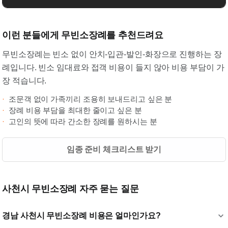
이런 분들에게
무빈소장례를
추천드려요
무빈소장례는 빈소 없이 안치-입관-발인-화장으로 진행하는 장
례입니다. 빈소 임대료와 접객 비용이 들지 않아 비용 부담이 가
장 적습니다.
·
조문객 없이 가족끼리 조용히 보내드리고 싶은 분
·
장례 비용 부담을 최대한 줄이고 싶은 분
·
고인의 뜻에 따라 간소한 장례를 원하시는 분
임종 준비 체크리스트 받기
사천시
무빈소장례
자주 묻는 질문
경남 사천시 무빈소장례 비용은 얼마인가요?