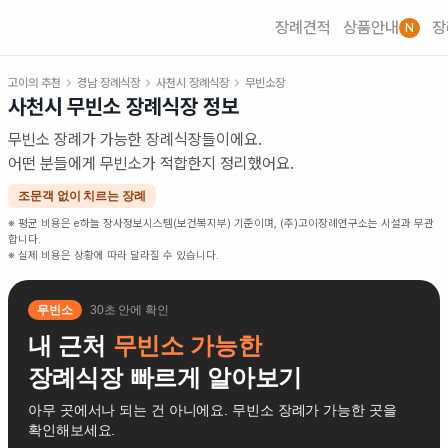
장례견적
상품안내
장
N
고이의 추천
경남
장례식장
사천시
장례식장
무빈소장
사천시
무빈소
장례식장 정보
무빈소 장례가 가능한 장례식장들이에요.
어떤 분들에게 무빈소가 적합한지 정리했어요.
조문객 없이 치르는 장례
※ 평균 비용은 e하늘 장사정보시스템(보건복지부) 기준이며, (주)고이장례연구소는 시설과 무관
합니다.
※ 실제 비용은 상황에 따라 달라질 수 있습니다.
무빈소
30초 안에 확인
내 근처
무빈소 가능한
장례식장 빠르게 알아보기
아무 곳에서나 되는 건 아니에요. 무빈소 장례가 가능한 곳을
확인해보세요.