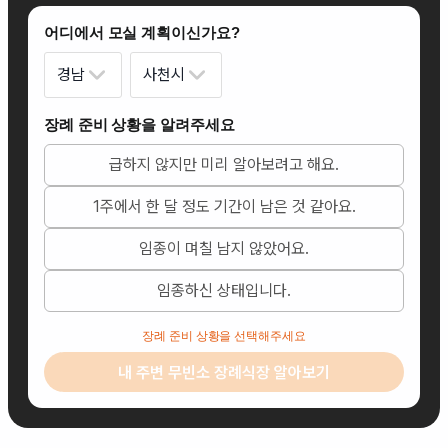
어디에서 모실 계획이신가요?
경남
사천시
장례 준비 상황을 알려주세요
급하지 않지만 미리 알아보려고 해요.
1주에서 한 달 정도 기간이 남은 것 같아요.
임종이 며칠 남지 않았어요.
임종하신 상태입니다.
장례 준비 상황을 선택해주세요
내 주변 무빈소 장례식장 알아보기