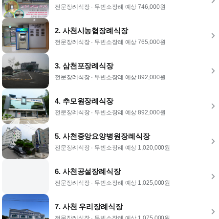
전문장례식장 ·
무빈소장례
예상
746,000
원
2
.
사천시농협장례식장
전문장례식장 ·
무빈소장례
예상
765,000
원
3
.
삼천포장례식장
전문장례식장 ·
무빈소장례
예상
892,000
원
4
.
추모원장례식장
전문장례식장 ·
무빈소장례
예상
892,000
원
5
.
사천중앙요양병원장례식장
전문장례식장 ·
무빈소장례
예상
1,020,000
원
6
.
사천공설장례식장
전문장례식장 ·
무빈소장례
예상
1,025,000
원
7
.
사천 우리장례식장
전문장례식장 ·
무빈소장례
예상
1,075,000
원