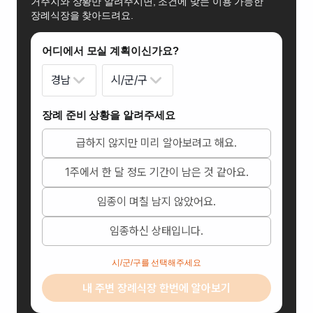
거주지와 상황만 알려주시면, 조건에 맞는 이용 가능한
장례식장을 찾아드려요.
어디에서 모실 계획이신가요?
경남
시/군/구
장례 준비 상황을 알려주세요
급하지 않지만 미리 알아보려고 해요.
1주에서 한 달 정도 기간이 남은 것 같아요.
임종이 며칠 남지 않았어요.
임종하신 상태입니다.
시/군/구를 선택해주세요
내 주변 장례식장 한번에 알아보기