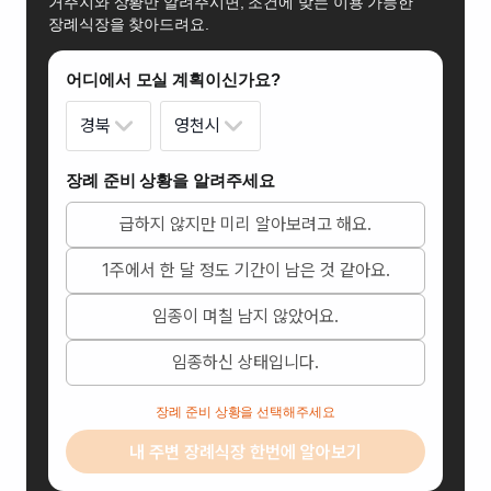
거주지와 상황만 알려주시면, 조건에 맞는 이용 가능한
장례식장을 찾아드려요.
어디에서 모실 계획이신가요?
경북
영천시
장례 준비 상황을 알려주세요
급하지 않지만 미리 알아보려고 해요.
1주에서 한 달 정도 기간이 남은 것 같아요.
임종이 며칠 남지 않았어요.
임종하신 상태입니다.
장례 준비 상황을 선택해주세요
내 주변 장례식장 한번에 알아보기