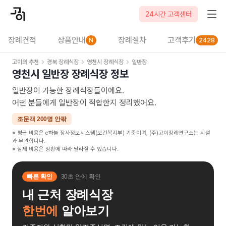
24시간 고객센터
장례견적
상품안내
장례절차
고객후기
N
2428
고이의 추천
경북
장례식장
영천시
장례식장
일반장
영천시
일반장
장례식장 정보
일반장이 가능한 장례식장들이에요.
어떤 분들에게 일반장이 적합한지 정리했어요.
조문객 200명 안팎
※ 평균 비용은 e하늘 장사정보시스템(보건복지부) 기준이며, (주)고이장례연구소는 시설
과 무관합니다.
※ 실제 비용은 상황에 따라 달라질 수 있습니다.
빠른 확인
30초 안에 확인
내 근처 장례식장
한번에
알아보기