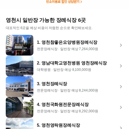
빈소이용료 할인 상담받기
영천시
일반장
가능한 장례식장
6
곳
대표적인
6
곳을 예상 비용이 저렴한 순으로 확인해보세요.
1
.
영천참좋은요양병원장례식장
전문장례식장 ·
일반장
예상
7,264,000
원
2
.
영남대학교영천병원 영천장례식장
대학병원 ·
일반장
예상
8,100,000
원
3
.
영천장례식장
전문장례식장 ·
일반장
예상
8,244,000
원
4
.
영천국화원전문장례식장
전문장례식장 ·
일반장
예상
8,292,000
원
5
.
영천영락원장례식장