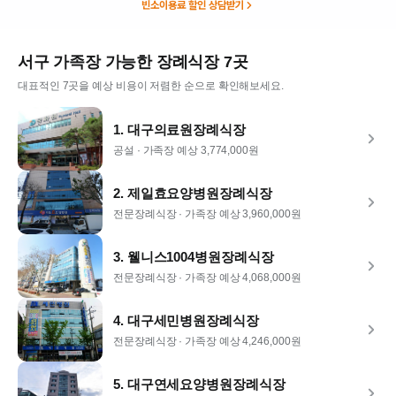
빈소이용료 할인 상담받기
서구
가족장
가능한 장례식장
7
곳
대표적인
7
곳을 예상 비용이 저렴한 순으로 확인해보세요.
1
.
대구의료원장례식장
공설 ·
가족장
예상
3,774,000
원
2
.
제일효요양병원장례식장
전문장례식장 ·
가족장
예상
3,960,000
원
3
.
웰니스1004병원장례식장
전문장례식장 ·
가족장
예상
4,068,000
원
4
.
대구세민병원장례식장
전문장례식장 ·
가족장
예상
4,246,000
원
5
.
대구연세요양병원장례식장