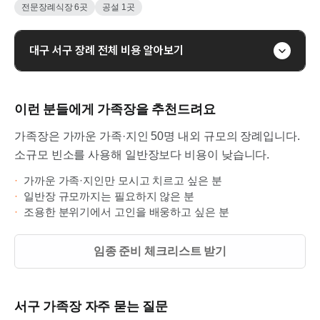
전문장례식장
6
곳
공설
1
곳
대구
서구
장례 전체 비용 알아보기
이런 분들에게
가족장을
추천드려요
가족장은 가까운 가족·지인 50명 내외 규모의 장례입니다.
소규모 빈소를 사용해 일반장보다 비용이 낮습니다.
·
가까운 가족·지인만 모시고 치르고 싶은 분
·
일반장 규모까지는 필요하지 않은 분
·
조용한 분위기에서 고인을 배웅하고 싶은 분
임종 준비 체크리스트 받기
서구
가족장
자주 묻는 질문