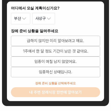
어디에서 모실 계획이신가요?
부산
사상구
장례 준비 상황을 알려주세요
급하지 않지만 미리 알아보려고 해요.
1주에서 한 달 정도 기간이 남은 것 같아요.
임종이 며칠 남지 않았어요.
임종하신 상태입니다.
장례 준비 상황을 선택해주세요
내 주변 장례식장 한번에 알아보기