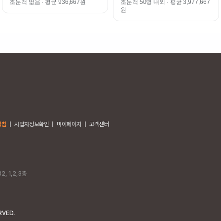
조문객 없음
· 평균 936,667원
조문객 50명 내외
· 평균 3,977,667
원
방침
사업자정보확인
마이페이지
고객센터
, 1,2,3층
RVED.