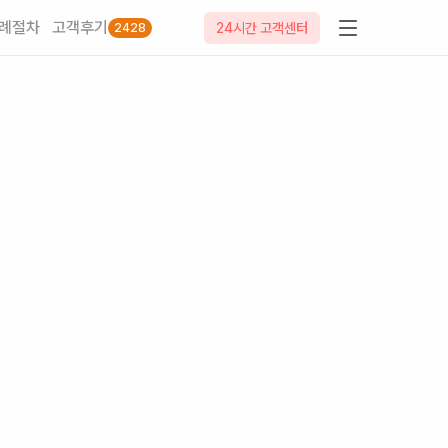
례절차
고객후기
24시간 고객센터
2428