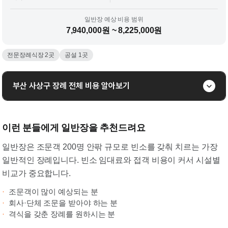
일반장
예상 비용 범위
7,940,000원 ~ 8,225,000원
전문장례식장
2
곳
공설
1
곳
부산
사상구
장례 전체 비용 알아보기
이런 분들에게
일반장을
추천드려요
일반장은 조문객 200명 안팎 규모로 빈소를 갖춰 치르는 가장
일반적인 장례입니다. 빈소 임대료와 접객 비용이 커서 시설별
비교가 중요합니다.
·
조문객이 많이 예상되는 분
·
회사·단체 조문을 받아야 하는 분
·
격식을 갖춘 장례를 원하시는 분