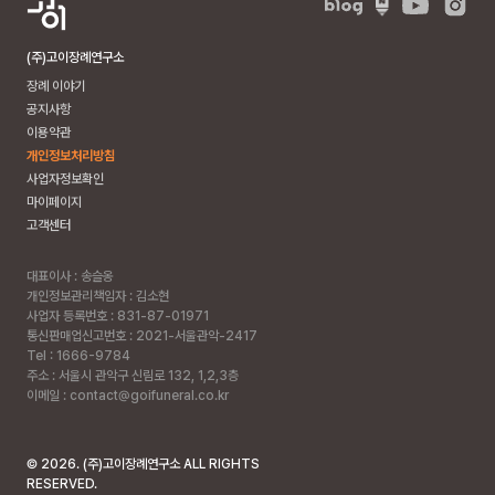
(주)고이장례연구소
장례 이야기
공지사항
이용약관
개인정보처리방침
사업자정보확인
마이페이지
고객센터
대표이사 : 송슬옹
개인정보관리책임자 : 김소현
사업자 등록번호 : 831-87-01971
통신판매업신고번호 : 2021-서울관악-2417
Tel : 1666-9784
주소 :
서울시 관악구 신림로 132, 1,2,3층
이메일 : contact@goifuneral.co.kr
©
2026
. (주)고이장례연구소 ALL RIGHTS
RESERVED.