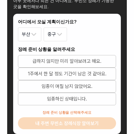
아무 곳에서나 되는 건 아니에요. 무빈소 장례가 가능한
곳을 확인해보세요.
어디에서 모실 계획이신가요?
부산
중구
장례 준비 상황을 알려주세요
급하지 않지만 미리 알아보려고 해요.
1주에서 한 달 정도 기간이 남은 것 같아요.
임종이 며칠 남지 않았어요.
임종하신 상태입니다.
장례 준비 상황을 선택해주세요
내 주변 무빈소 장례식장 알아보기