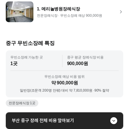
1
.
메리놀병원장례식장
전문장례식장 ·
무빈소장례
예상
900,000
원
중구
무빈소장례
특징
무빈소장례
가능한 곳
중구
평균 장례식장 비용
1
곳
900,000
원
무빈소장례
예상 비용 범위
약 900,000원
일반장(
조문객 200명 안팎
) 대비 약
7,810,000
원 ·
90
% 절약
전문장례식장
1
곳
부산
중구
장례 전체 비용 알아보기