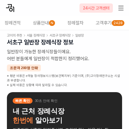
24시간 고객센터
장례견적
상품안내
장례절차
고객후기
N
2428
고이의 추천
서울
장례식장
서초구
장례식장
일반장
서초구
일반장
장례식장 정보
일반장이 가능한 장례식장들이에요.
어떤 분들에게 일반장이 적합한지 정리했어요.
조문객 200명 안팎
※ 평균 비용은 e하늘 장사정보시스템(보건복지부) 기준이며, (주)고이장례연구소는 시설
과 무관합니다.
※ 실제 비용은 상황에 따라 달라질 수 있습니다.
빠른 확인
30초 안에 확인
내 근처 장례식장
한번에
알아보기