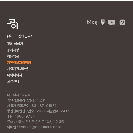
(주)고이장례연구소
장례 이야기
공지사항
이용약관
개인정보처리방침
사업자정보확인
마이페이지
고객센터
대표이사 : 송슬옹
개인정보관리책임자 : 김소현
사업자 등록번호 : 831-87-01971
통신판매업신고번호 : 2021-서울관악-2417
Tel : 1666-9784
주소 :
서울시 관악구 신림로 132, 1,2,3층
이메일 : contact@goifuneral.co.kr