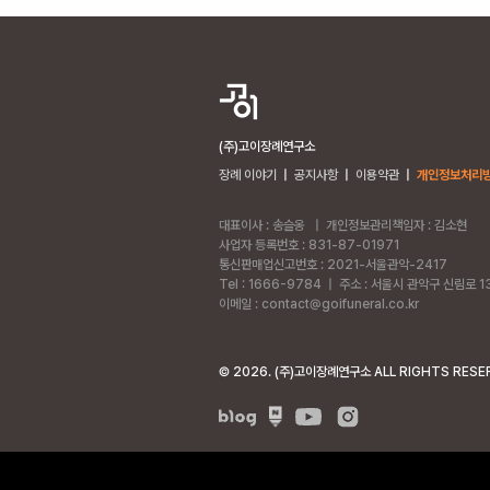
(주)고이장례연구소
장례 이야기
공지사항
이용약관
개인정보처리
대표이사 : 송슬옹
개인정보관리책임자 : 김소현
사업자 등록번호 : 831-87-01971
통신판매업신고번호 : 2021-서울관악-2417
Tel : 1666-9784
주소 :
서울시 관악구 신림로 132
이메일 : contact@goifuneral.co.kr
©
2026
. (주)고이장례연구소 ALL RIGHTS RESE