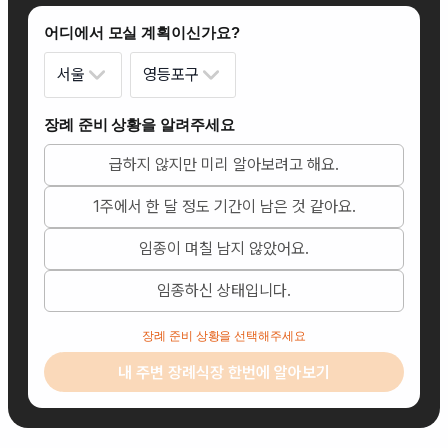
어디에서 모실 계획이신가요?
서울
영등포구
장례 준비 상황을 알려주세요
급하지 않지만 미리 알아보려고 해요.
1주에서 한 달 정도 기간이 남은 것 같아요.
임종이 며칠 남지 않았어요.
임종하신 상태입니다.
장례 준비 상황을 선택해주세요
내 주변 장례식장 한번에 알아보기