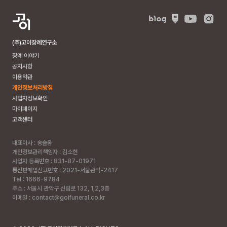
(주)고이장례연구소
장례 이야기
공지사항
이용약관
개인정보처리방침
사업자정보확인
마이페이지
고객센터
대표이사 : 송슬옹
개인정보관리책임자 : 김소현
사업자 등록번호 : 831-87-01971
통신판매업신고번호 : 2021-서울관악-2417
Tel : 1666-9784
주소 :
서울시 관악구 신림로 132, 1,2,3층
이메일 : contact@goifuneral.co.kr