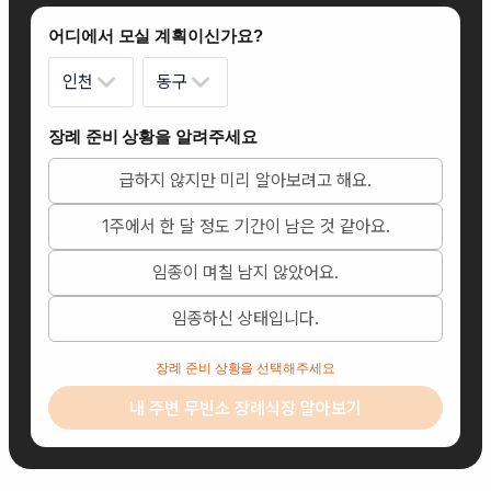
어디에서 모실 계획이신가요?
인천
동구
장례 준비 상황을 알려주세요
급하지 않지만 미리 알아보려고 해요.
1주에서 한 달 정도 기간이 남은 것 같아요.
임종이 며칠 남지 않았어요.
임종하신 상태입니다.
장례 준비 상황을 선택해주세요
내 주변 무빈소 장례식장 알아보기