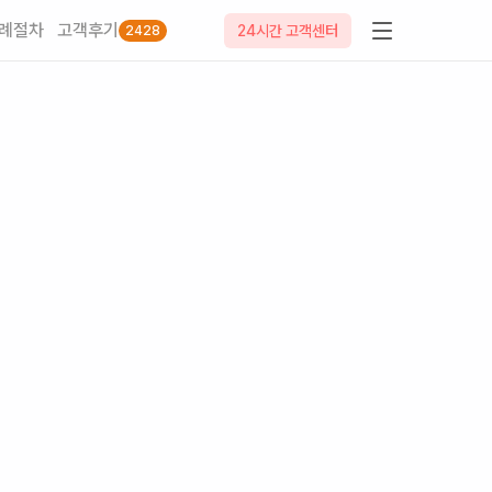
례절차
고객후기
24시간 고객센터
2428