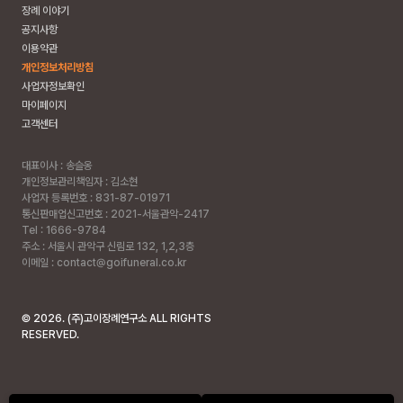
장례 이야기
공지사항
이용약관
개인정보처리방침
사업자정보확인
마이페이지
고객센터
대표이사 : 송슬옹
개인정보관리책임자 : 김소현
사업자 등록번호 : 831-87-01971
통신판매업신고번호 : 2021-서울관악-2417
Tel : 1666-9784
주소 :
서울시 관악구 신림로 132, 1,2,3층
이메일 : contact@goifuneral.co.kr
©
2026
. (주)고이장례연구소 ALL RIGHTS
RESERVED.