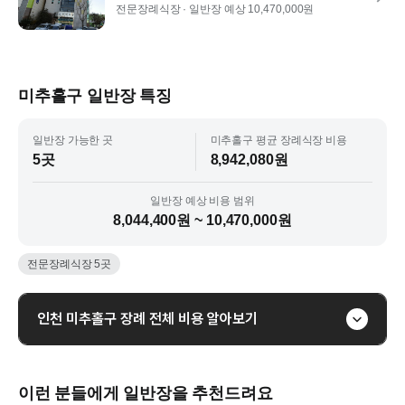
전문장례식장 ·
일반장
예상
10,470,000
원
미추홀구
일반장
특징
일반장
가능한 곳
미추홀구
평균 장례식장 비용
5
곳
8,942,080
원
일반장
예상 비용 범위
8,044,400원 ~ 10,470,000원
전문장례식장
5
곳
인천
미추홀구
장례 전체 비용 알아보기
이런 분들에게
일반장을
추천드려요