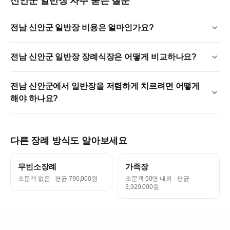
신안군
일반장
자주 묻는 질문
전남 신안군 일반장 비용은 얼마인가요?
전남 신안군 일반장 장례식장은 어떻게 비교하나요?
전남 신안군에서 일반장을 저렴하게 치르려면 어떻게
해야 하나요?
다른 장례 방식도 알아보세요
무빈소장례
가족장
조문객 없음
· 평균 790,000원
조문객 50명 내외
· 평균
3,920,000원