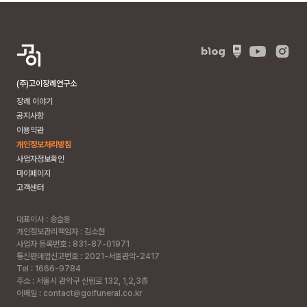
(주)고이장례연구소
장례 이야기
공지사항
이용약관
개인정보처리방침
사업자정보확인
마이페이지
고객센터
대표이사 : 송슬옹
개인정보관리책임자 : 김소현
사업자 등록번호 : 831-87-01971
통신판매업신고번호 : 2021-서울관악-2417
Tel : 1666-9784
주소 :
서울시 관악구 신림로 132, 1,2,3층
이메일 : contact@goifuneral.co.kr