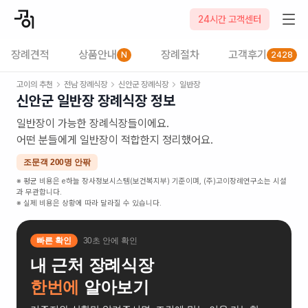
24시간 고객센터
장례견적
상품안내
장례절차
고객후기
N
2428
고이의 추천
전남
장례식장
신안군
장례식장
일반장
신안군
일반장
장례식장 정보
일반장이 가능한 장례식장들이에요.
어떤 분들에게 일반장이 적합한지 정리했어요.
조문객 200명 안팎
※ 평균 비용은 e하늘 장사정보시스템(보건복지부) 기준이며, (주)고이장례연구소는 시설
과 무관합니다.
※ 실제 비용은 상황에 따라 달라질 수 있습니다.
빠른 확인
30초 안에 확인
내 근처 장례식장
한번에
알아보기