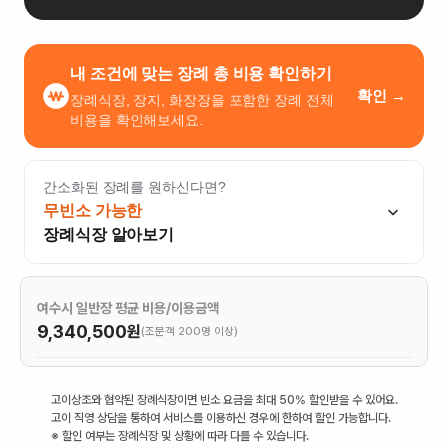
내 조건에 맞는 장례 총 비용 확인하기
확인 →
장례식장, 장지, 화장장을 포함한 장례 전체
비용을 확인해보세요.
간소화된 장례를 원하신다면?
무빈소 가능한
장례식장 알아보기
여수시 일반장 평균 비용/이용금액
9,340,500
원
(조문객 200명 이상)
고이상조와 협약된 장례식장이면 빈소 요금을 최대 50% 할인받을 수 있어요.
고이 직영 상담을 통하여 서비스를 이용하신 경우에 한하여 할인 가능합니다.
※ 할인 여부는 장례식장 및 상황에 따라 다를 수 있습니다.