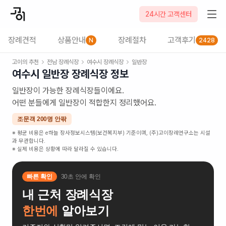
24시간 고객센터
장례견적
상품안내
장례절차
고객후기
N
2428
고이의 추천
전남
장례식장
여수시
장례식장
일반장
여수시
일반장
장례식장 정보
일반장이 가능한 장례식장들이에요.
어떤 분들에게 일반장이 적합한지 정리했어요.
조문객 200명 안팎
※ 평균 비용은 e하늘 장사정보시스템(보건복지부) 기준이며, (주)고이장례연구소는 시설
과 무관합니다.
※ 실제 비용은 상황에 따라 달라질 수 있습니다.
빠른 확인
30초 안에 확인
내 근처 장례식장
한번에
알아보기