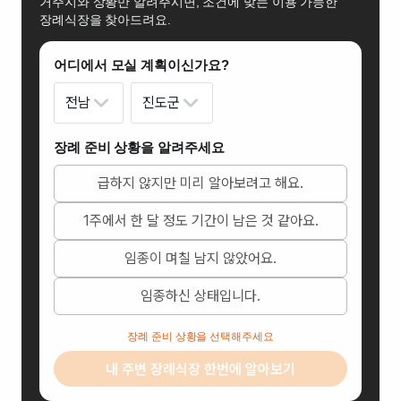
거주지와 상황만 알려주시면, 조건에 맞는 이용 가능한
장례식장을 찾아드려요.
어디에서 모실 계획이신가요?
전남
진도군
장례 준비 상황을 알려주세요
급하지 않지만 미리 알아보려고 해요.
1주에서 한 달 정도 기간이 남은 것 같아요.
임종이 며칠 남지 않았어요.
임종하신 상태입니다.
장례 준비 상황을 선택해주세요
내 주변 장례식장 한번에 알아보기