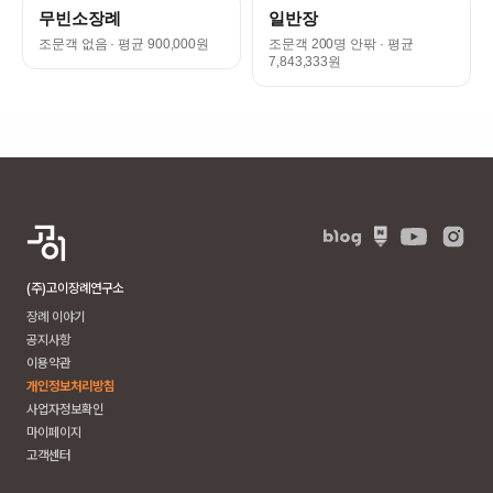
무빈소장례
일반장
조문객 없음
· 평균 900,000원
조문객 200명 안팎
· 평균
7,843,333원
(주)고이장례연구소
장례 이야기
공지사항
이용약관
개인정보처리방침
사업자정보확인
마이페이지
고객센터