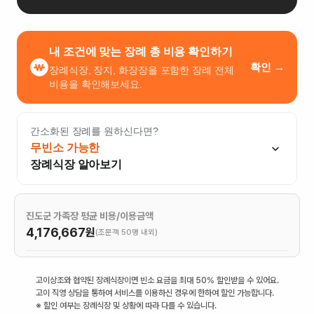
내 조건에 맞는 장례 총 비용 확인하기
확인 →
장례식장, 장지, 화장장을 포함한 장례 전체
비용을 확인해보세요.
간소화된 장례를 원하신다면?
무빈소 가능한
장례식장 알아보기
진도군 가족장 평균 비용/이용금액
4,176,667
원
(조문객 50명 내외)
고이상조와 협약된 장례식장이면 빈소 요금을 최대 50% 할인받을 수 있어요.
고이 직영 상담을 통하여 서비스를 이용하신 경우에 한하여 할인 가능합니다.
※ 할인 여부는 장례식장 및 상황에 따라 다를 수 있습니다.