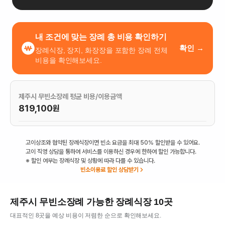
내 조건에 맞는 장례 총 비용 확인하기
확인 →
장례식장, 장지, 화장장을 포함한 장례 전체
비용을 확인해보세요.
제주시 무빈소장례 평균 비용/이용금액
819,100
원
고이상조와 협약된 장례식장이면 빈소 요금을 최대 50% 할인받을 수 있어요.
고이 직영 상담을 통하여 서비스를 이용하신 경우에 한하여 할인 가능합니다.
※ 할인 여부는 장례식장 및 상황에 따라 다를 수 있습니다.
빈소이용료 할인 상담받기
제주시
무빈소장례
가능한 장례식장
10
곳
대표적인
8
곳을 예상 비용이 저렴한 순으로 확인해보세요.