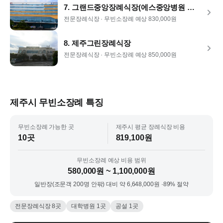
7
.
그랜드중앙장례식장(에스중앙병원 장례식장)
전문장례식장 ·
무빈소장례
예상
830,000
원
8
.
제주그린장례식장
전문장례식장 ·
무빈소장례
예상
850,000
원
제주시
무빈소장례
특징
무빈소장례
가능한 곳
제주시
평균 장례식장 비용
10
곳
819,100
원
무빈소장례
예상 비용 범위
580,000원 ~ 1,100,000원
일반장(
조문객 200명 안팎
) 대비 약
6,648,000
원 ·
89
% 절약
전문장례식장
8
곳
대학병원
1
곳
공설
1
곳