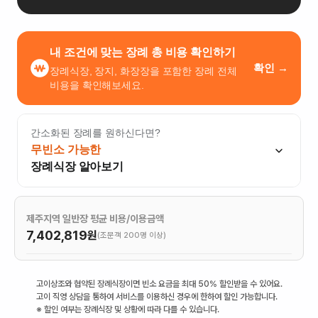
내 조건에 맞는 장례 총 비용 확인하기
확인 →
장례식장, 장지, 화장장을 포함한 장례 전체
비용을 확인해보세요.
간소화된 장례를 원하신다면?
무빈소 가능한
장례식장 알아보기
제주지역 일반장 평균 비용/이용금액
7,402,819
원
(조문객 200명 이상)
고이상조와 협약된 장례식장이면 빈소 요금을 최대 50% 할인받을 수 있어요.
고이 직영 상담을 통하여 서비스를 이용하신 경우에 한하여 할인 가능합니다.
※ 할인 여부는 장례식장 및 상황에 따라 다를 수 있습니다.