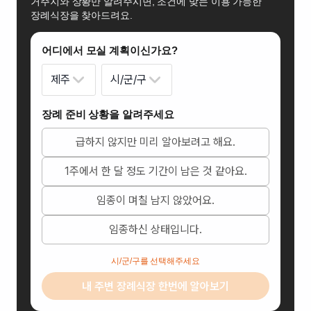
거주지와 상황만 알려주시면, 조건에 맞는 이용 가능한
장례식장을 찾아드려요.
어디에서 모실 계획이신가요?
제주
시/군/구
장례 준비 상황을 알려주세요
급하지 않지만 미리 알아보려고 해요.
1주에서 한 달 정도 기간이 남은 것 같아요.
임종이 며칠 남지 않았어요.
임종하신 상태입니다.
시/군/구를 선택해주세요
내 주변 장례식장 한번에 알아보기