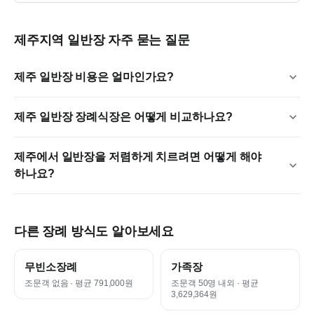
제주지역
일반장
자주 묻는 질문
제주 일반장 비용은 얼마인가요?
제주 일반장 장례식장은 어떻게 비교하나요?
제주에서 일반장을 저렴하게 치르려면 어떻게 해야
하나요?
다른 장례 방식도 알아보세요
무빈소장례
가족장
조문객 없음
· 평균 791,000원
조문객 50명 내외
· 평균
3,629,364원