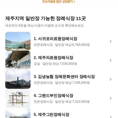
빈소이용료 할인 상담받기
제주지역
일반장
가능한 장례식장
11
곳
대표적인
8
곳을 예상 비용이 저렴한 순으로 확인해보세요.
1
.
서귀포의료원장례식장
전문장례식장 ·
일반장
예상
6,760,000
원
2
.
제주의료원장례식장
공설 ·
일반장
예상
7,030,000
원
3
.
김녕농협 장례문화센터 장례식장
전문장례식장 ·
일반장
예상
7,206,000
원
4
.
그랜드부민장례식장
전문장례식장 ·
일반장
예상
7,310,000
원
5
.
제주그린장례식장